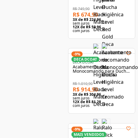
Higiênica Level Cromado
Deca
R$ 749,90
R$ 674,90
3
X de
R$ 224,96
sem juros
12
X de
R$ 59,96
com juros
-
9
%
DECA DCOAT
DECA D.COAT
Acabamento de
Monocomando para Ducha
Higiênica Level Red Gold
Deca Level
R$ 1.010,90
R$ 914,90
3
X de
R$ 304,96
sem juros
12
X de
R$ 81,28
com juros
-
9
%
MAIS VENDIDOS
MEBER