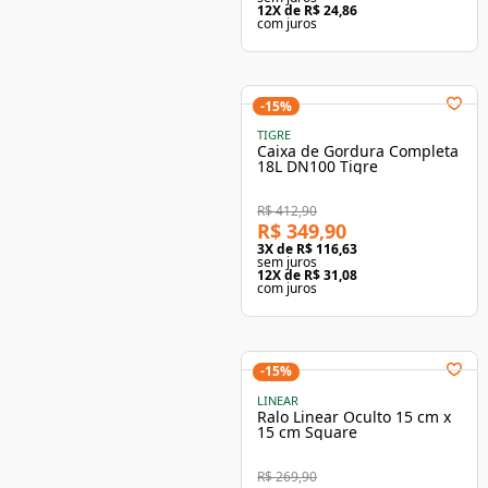
12
X de
R$ 24,86
com juros
-
15
%
TIGRE
Caixa de Gordura Completa
18L DN100 Tigre
R$ 412,90
R$ 349,90
3
X de
R$ 116,63
sem juros
12
X de
R$ 31,08
com juros
-
15
%
LINEAR
Ralo Linear Oculto 15 cm x
15 cm Square
R$ 269,90