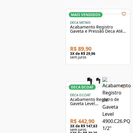
MAIS VENDIDOS
DECA METAIS
Acabamento Registro
Gaveta e Pressão Deca Até
1" Cromado
R$ 89,90
3
X de
R$ 29,96
sem juros
DECA DCOAT
DECA D.COAT
Acabamento Registro de
Gaveta Level
4900.GL26.PQ.RD 1/2" 3/4"
Red Gold Deca
R$ 442,90
3
X de
R$ 147,63
sem juros