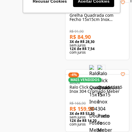
Recusar Cookies
Aceitar Cookies
-
8
%
MEBER
Grelha Quadrada com
Fecho 15x15cm Inox
Cromado Meber
R$ 91,90
R$ 84,90
3
X de
R$ 28,30
sem juros
12
X de
R$ 7,54
com juros
-
4
%
MAIS VENDIDOS
MEBER
Ralo Click Quadrado 15x15
Inox 304 Cromado Meber
R$ 166,90
R$ 159,90
3
X de
R$ 53,30
sem juros
12
X de
R$ 14,20
com juros