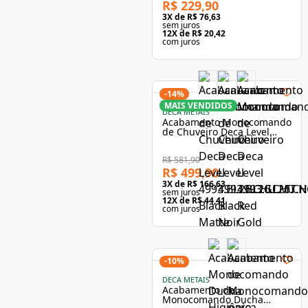
R$ 229,90
3
X de
R$ 76,63
sem juros
12
X de
R$ 20,42
com juros
-
14
%
MAIS VENDIDOS
DECA METAIS
Acabamento Monocomando
de Chuveiro Deca Level
4993.C26.CHU Cromado
R$ 581,90
R$ 499,90
3
X de
R$ 166,63
sem juros
12
X de
R$ 44,41
com juros
-
10
%
DECA METAIS
Acabamento de
Monocomando Ducha