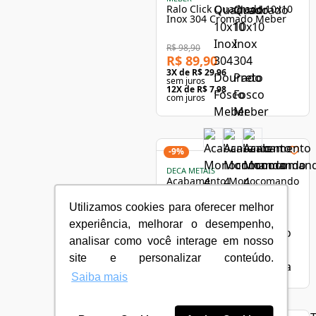
Ralo Click Quadrado 10x10
Inox 304 Cromado Meber
R$ 98,90
R$ 89,90
3
X de
R$ 29,96
sem juros
12
X de
R$ 7,98
com juros
-
9
%
DECA METAIS
Acabamento Monocomando
4 Vias para Chuveiro e
Banheira Deca Level
Utilizamos cookies para oferecer melhor
4994.C26 Cromado
R$ 1.042,90
experiência, melhorar o desempenho,
R$ 949,90
analisar como você interage em nosso
3
X de
R$ 316,63
sem juros
site e personalizar conteúdo.
12
X de
R$ 84,39
com juros
Saiba mais