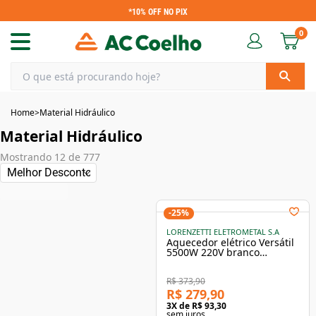
*10% OFF NO PIX
0
Home
>
Material Hidráulico
Material Hidráulico
Mostrando
12
de
777
-
25
%
LORENZETTI ELETROMETAL S.A
Aquecedor elétrico Versátil
5500W 220V branco
Lorenzetti
R$ 373,90
R$ 279,90
3
X de
R$ 93,30
sem juros