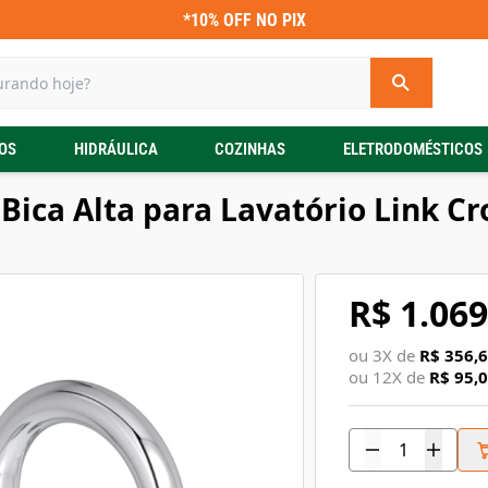
*10% OFF NO PIX
OS
HIDRÁULICA
COZINHAS
ELETRODOMÉSTICOS
Bica Alta para Lavatório Link 
R$ 1.069
ou
3
X de
R$ 356,
ou
12
X de
R$ 95,