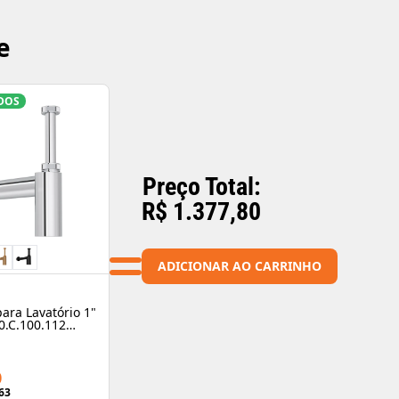
funcionamento: 2 a 
Pressão mínima aque
8133 Material: Liga d
e
elastômeros Conteúd
comfort Código de Ba
Dimensões Altura: 2
1,082 kg Observações
conforme a configuraç
DOS
profissional qualific
de conferir todas as 
Preço Total:
R$ 1.377,80
ADICIONAR AO CARRINHO
para Lavatório 1"
80.C.100.112
0
63