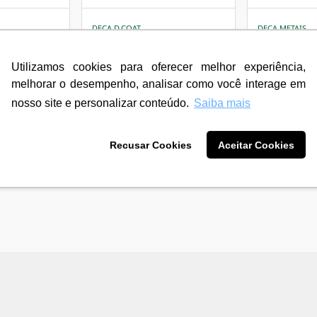
DECA D.COAT
DECA METAIS
a Banheiro
Misturador Deca Cubo de
Misturador 
Pertutti
Mesa Bica Alta para
Alta para La
l
Lavatório Black Matte
Cromado De
Utilizamos cookies para oferecer melhor experiência,
melhorar o desempenho, analisar como você interage em
R$ 4.120,90
R$ 2.874,
3
X de
R$ 1.373,63
3
X de
R$ 958,
nosso site e personalizar conteúdo.
Saiba mais
sem juros
sem juros
12
X de
R$ 366,13
12
X de
R$ 255
com juros
com juros
Recusar Cookies
Aceitar Cookies