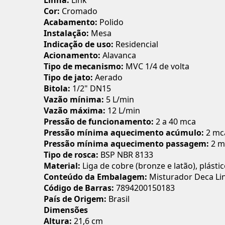
Linha:
Link
Cor:
Cromado
Acabamento:
Polido
Instalação:
Mesa
Indicação de uso:
Residencial
Acionamento:
Alavanca
Tipo de mecanismo:
MVC 1/4 de volta
Tipo de jato:
Aerado
Bitola:
1/2" DN15
Vazão mínima:
5 L/min
Vazão máxima:
12 L/min
Pressão de funcionamento:
2 a 40 mca
Pressão mínima aquecimento acúmulo:
2 mc
Pressão mínima aquecimento passagem:
2 m
Tipo de rosca:
BSP NBR 8133
Material:
Liga de cobre (bronze e latão), plást
Conteúdo da Embalagem:
Misturador Deca Li
Código de Barras:
7894200150183
País de Origem:
Brasil
Dimensões
Altura:
21,6 cm