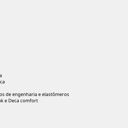
a
ca
icos de engenharia e elastômeros
nk e Deca comfort