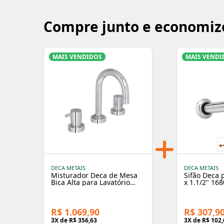
Compre junto e economiz
MAIS VENDIDOS
MAIS VENDI
DECA METAIS
DECA METAIS
Misturador Deca de Mesa
Sifão Deca 
Bica Alta para Lavatório
x 1.1/2" 16
Link Cromado
Cromado
R$ 1.069,90
R$ 307,9
3
X de
R$ 356,63
3
X de
R$ 102,