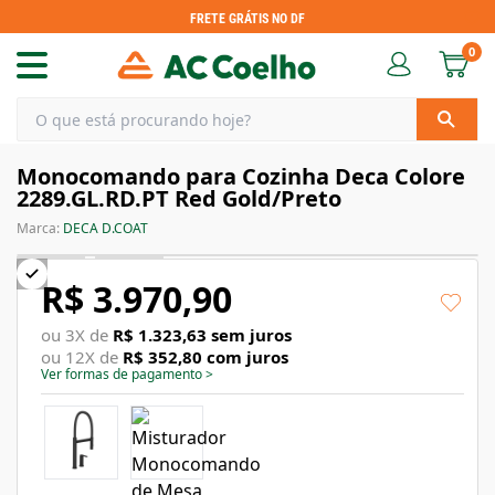
FRETE GRÁTIS NO DF
0
Monocomando para Cozinha Deca Colore
2289.GL.RD.PT Red Gold/Preto
Marca:
DECA D.COAT
R$ 3.970,90
ou
3
X de
R$ 1.323,63
sem juros
ou
12
X de
R$ 352,80
com juros
Ver formas de pagamento
>