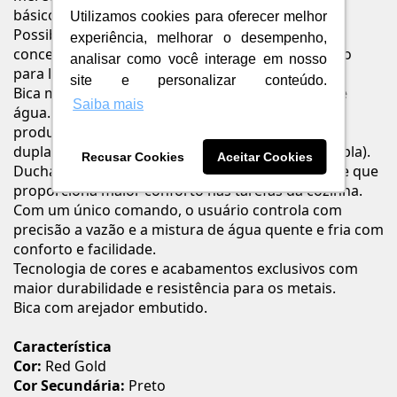
básico. Tudo para dar vida a um só estilo: o seu.
Utilizamos cookies para oferecer melhor
Possibilidade de escolha de 2 tipos de jato: um
experiência, melhorar o desempenho,
concentrado para lavar utensilios e outro delicado
analisar como você interage em nosso
para lavar frutas e verduras.
site e personalizar conteúdo.
Bica móvel, permite o direcionamento do fluxo de
Saiba mais
água. Maior conforto e maior funcionalidade ao
produto (na cozinha permite a utilização de cuba
dupla, verifique medida do produto e da cuba dupla).
Recusar Cookies
Aceitar Cookies
Ducha móvel, ducha com flexível de longo alcance que
proporciona maior conforto nas tarefas da cozinha.
Com um único comando, o usuário controla com
precisão a vazão e a mistura de água quente e fria com
conforto e facilidade.
Tecnologia de cores e acabamentos exclusivos com
maior durabilidade e resistência para os metais.
Bica com arejador embutido.
Característica
Cor:
Red Gold
Cor Secundária:
Preto