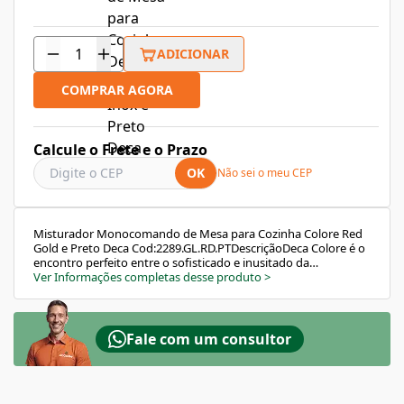
ADICIONAR
COMPRAR AGORA
Calcule o Frete e o Prazo
OK
Não sei o meu CEP
Misturador Monocomando de Mesa para Cozinha Colore Red
Gold e Preto Deca Cod:2289.GL.RD.PTDescriçãoDeca Colore é o
encontro perfeito entre o sofisticado e inusitado da
tecnologia D.coat com toda a criatividade e modernidade das
Ver Informações completas desse produto
>
cores das bicas emborrachadas Deca. Se a personalização é
tendência, sua cozinha merece este destaque com tons que
vão além do básico. Tudo para dar vida a um só estilo: o
seu.Possibilidade de escolha de 2 tipos de jato: um
Fale com um consultor
concentrado para lavar utensilios e outro delicado para lavar
frutas e verduras.Bica móvel, permite o direcionamento do
fluxo de água. Maior conforto e maior funcionalidade ao
produto (na cozinha permite a utilização de cuba dupla,