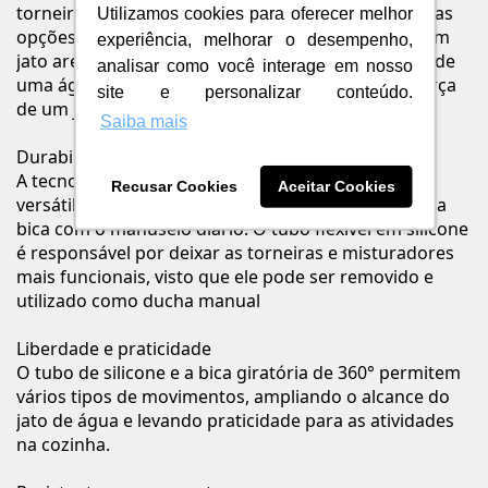
torneiras, monocomandos e misturadores com duas
Utilizamos cookies para oferecer melhor
opções de jato de água no mesmo produto: um com
experiência, melhorar o desempenho,
jato arejado e outro com jato retilíneo. O conforto de
analisar como você interage em nosso
uma água leve e suave, junto com a pressão e a força
site e personalizar conteúdo.
de um jato concentrado.
Saiba mais
Durabilidade e movimento
A tecnologia Smart Arc entrega um produto mais
Recusar Cookies
Aceitar Cookies
versátil e de fácil limpeza. Garante a durabilidade da
bica com o manuseio diário. O tubo flexível em silicone
é responsável por deixar as torneiras e misturadores
mais funcionais, visto que ele pode ser removido e
utilizado como ducha manual
Liberdade e praticidade
O tubo de silicone e a bica giratória de 360° permitem
vários tipos de movimentos, ampliando o alcance do
jato de água e levando praticidade para as atividades
na cozinha.