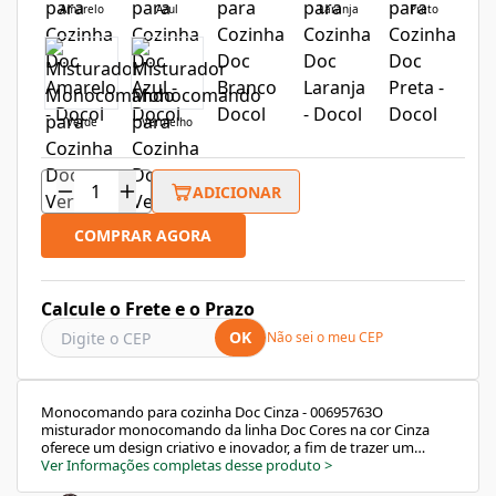
Amarelo
Azul
Laranja
Preto
Verde
Vermelho
ADICIONAR
COMPRAR AGORA
Calcule o Frete e o Prazo
OK
Não sei o meu CEP
Monocomando para cozinha Doc Cinza - 00695763O
misturador monocomando da linha Doc Cores na cor Cinza
oferece um design criativo e inovador, a fim de trazer um
toque de cor ao seu ambiente. Esse produto, portanto, é
Ver Informações completas desse produto
>
como uma torneira com acionamento numa só alavanca para