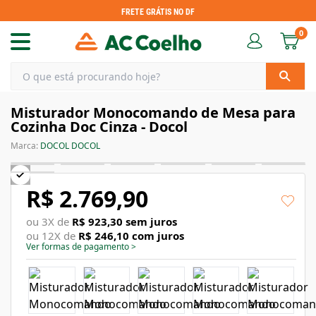
FRETE GRÁTIS NO DF
0
Misturador Monocomando de Mesa para
Cozinha Doc Cinza - Docol
Marca:
DOCOL DOCOL
R$ 2.769,90
ou
3
X de
R$ 923,30
sem juros
ou
12
X de
R$ 246,10
com juros
Ver formas de pagamento
>