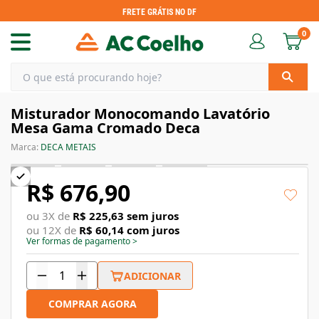
FRETE GRÁTIS NO DF
0
Misturador Monocomando Lavatório
Mesa Gama Cromado Deca
Marca:
DECA METAIS
R$ 676,90
ou
3
X de
R$ 225,63
sem juros
ou
12
X de
R$ 60,14
com juros
Ver formas de pagamento
>
ADICIONAR
COMPRAR AGORA