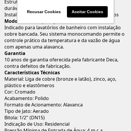
Estrutura resistente com acabamento cromado
durável
Recusar Cookies
Aceitar Cookies
Instalação na mesa, ideal para lavatórios modernos
Modo de Uso / Aplicação
Indicado para lavatórios de banheiro com instalação
sobre bancada. Seu sistema monocomando permite o
controle prático da temperatura e da vazão de água
com apenas uma alavanca.
Garantia
10 anos de garantia oferecida pela fabricante Deca,
contra defeitos de fabricação.
Características Técnicas
Material: Liga de cobre (bronze e latão), zinco, aço,
plástico e elastômeros
Cor: Cromado
Acabamento: Polido
Formato de Acionamento: Alavanca
Tipo de Jato: Aerado
Bitola: 1/2" (DN15)
Indicação de Uso: Residencial
Pressão Mínima de Entrada de Água: 4 m.c.a.