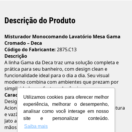
Descrição do Produto
Misturador Monocomando Lavatório Mesa Gama
Cromado – Deca
Código do Fabricante:
2875.C13
Descrição
A linha Gama da Deca traz uma solução completa e
prática para seu banheiro, com design clean e
funcionalidade ideal para o dia a dia. Seu visual
moderno combina com ambientes que prezam por
simplicidade, conforto e elegância.
Características e Benefícios
Utilizamos cookies para oferecer melhor
Design clean e sofisticado
experiência, melhorar o desempenho,
Acionamento monocomando que regula temperatura
analisar como você interage em nosso
e vazão com facilidade
site e personalizar conteúdo.
Jato aerado para economia e conforto ao lavar as
Saiba mais
mãos