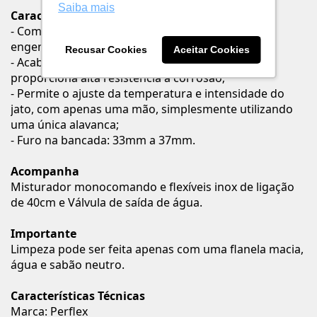
Saiba mais
Características
- Composição básica: Ligas de cobre, plásticos de
engenharia e elastômeros;
Recusar Cookies
Aceitar Cookies
- Acabamento superficial biníquel cromado que
proporciona alta resistência à corrosão;
- Permite o ajuste da temperatura e intensidade do
jato, com apenas uma mão, simplesmente utilizando
uma única alavanca;
- Furo na bancada: 33mm a 37mm.
Acompanha
Misturador monocomando e flexíveis inox de ligação
de 40cm e Válvula de saída de água.
Importante
Limpeza pode ser feita apenas com uma flanela macia,
água e sabão neutro.
Características Técnicas
Marca: Perflex