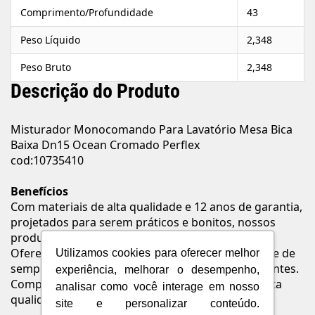
Comprimento/Profundidade
43
Peso Líquido
2,348
Peso Bruto
2,348
Descrição do Produto
Misturador Monocomando Para Lavatório Mesa Bica
Baixa Dn15 Ocean Cromado Perflex
cod:10735410
Benefícios
Com materiais de alta qualidade e 12 anos de garantia,
projetados para serem práticos e bonitos, nossos
produtos são ótimas opções para economizar.
Oferecemos preços competitivos e uma variedade de
Utilizamos cookies para oferecer melhor
sempre satisfazer as necessidades de nossos clientes.
experiência, melhorar o desempenho,
Comprometemo-nos em oferecer produtos de alta
analisar como você interage em nosso
qualidade e design para o seu lar.
site e personalizar conteúdo.