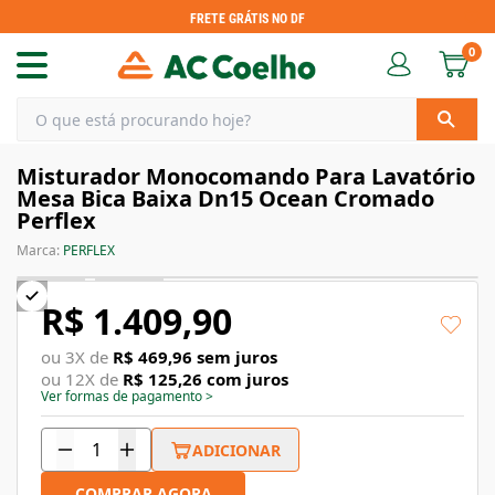
FRETE GRÁTIS NO DF
0
Misturador Monocomando Para Lavatório
Mesa Bica Baixa Dn15 Ocean Cromado
Perflex
Marca:
PERFLEX
R$ 1.409,90
ou
3
X de
R$ 469,96
sem juros
ou
12
X de
R$ 125,26
com juros
Ver formas de pagamento
>
ADICIONAR
COMPRAR AGORA