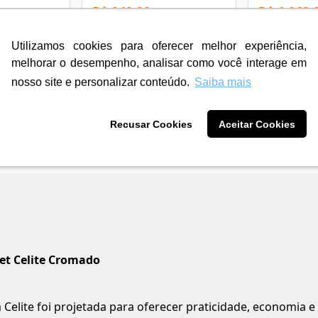
R$ 949,90
R$ 1.069,
3
X de
R$ 316,63
3
X de
R$ 356,
sem juros
sem juros
12
X de
R$ 84,39
12
X de
R$ 95,
Utilizamos cookies para oferecer melhor experiência,
com juros
com juros
melhorar o desempenho, analisar como você interage em
nosso site e personalizar conteúdo.
Saiba mais
Recusar Cookies
Aceitar Cookies
t Celite Cromado
ite foi projetada para oferecer praticidade, economia e s