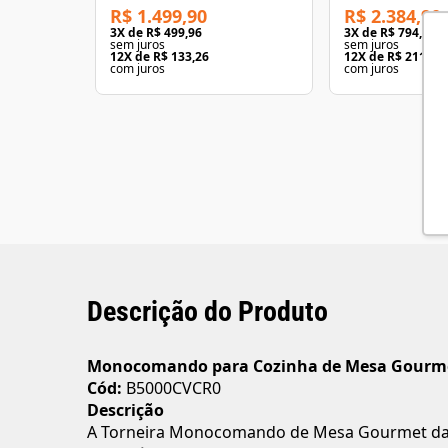
R$ 1.499,90
R$ 2.384,90
3
X de
R$ 499,96
3
X de
R$ 794,96
sem juros
sem juros
12
X de
R$ 133,26
12
X de
R$ 211,89
com juros
com juros
Descrição do Produto
Monocomando para Cozinha de Mesa Gourme
Cód:
B5000CVCR0
Descrição
A Torneira Monocomando de Mesa Gourmet da Cel