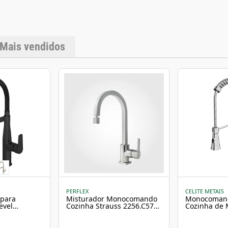
Mais vendidos
PERFLEX
CELITE METAIS
para
Misturador Monocomando
Monocoman
evel
Cozinha Strauss 2256.C57
Cozinha de
BLMT Black
Perflex
Celite Crom