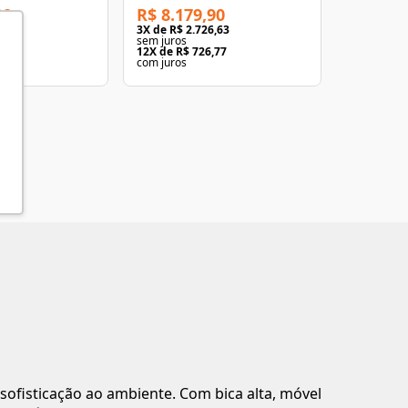
90
R$ 8.179,90
R$ 4.28
63
3
X de
R$ 2.726,63
3
X de
R$ 1
sem juros
sem juros
05
12
X de
R$ 726,77
12
X de
R$ 
com juros
com juros
ofisticação ao ambiente. Com bica alta, móvel