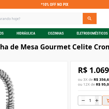
*10% OFF NO PIX
OS
HIDRÁULICA
COZINHAS
ELETRODOMÉSTICOS
ha de Mesa Gourmet Celite Cr
R$ 1.069
ou
3
X de
R$ 356,
ou
12
X de
R$ 95,