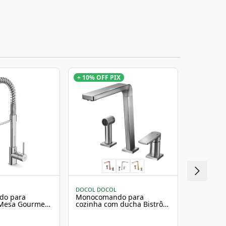
+ 10% OFF PIX
+ 10% OFF
DOCOL DOCOL
DOCOL DO
do para
Monocomando para
Monocom
 Mesa Gourmet
cozinha com ducha Bistrô
cozinha 
ado
grafite escovado Docol
Cromado 