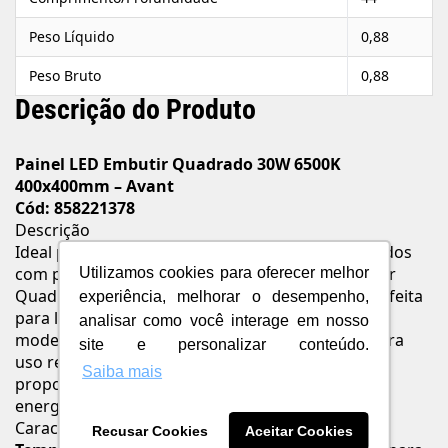
Peso Líquido
0,88
Peso Bruto
0,88
Descrição do Produto
Painel LED Embutir Quadrado 30W 6500K
400x400mm – Avant
Cód: 858221378
Descrição
Ideal para quem valoriza ambientes bem iluminados
com praticidade e economia, o Painel LED Embutir
Utilizamos cookies para oferecer melhor
Quadrado 30W 6500K oferece luz branca fria, perfeita
experiência, melhorar o desempenho,
para locais que exigem foco e clareza. Com visual
analisar como você interage em nosso
moderno, discreto e de fácil instalação, é ideal para
site e personalizar conteúdo.
uso residencial, comercial ou corporativo,
Saiba mais
proporcionando conforto visual e alta eficiência
energética.
Características e Benefícios
Recusar Cookies
Aceitar Cookies