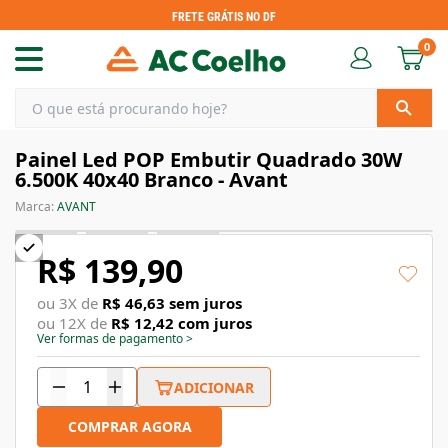
FRETE GRÁTIS NO DF
0
Painel Led POP Embutir Quadrado 30W
6.500K 40x40 Branco - Avant
Marca:
AVANT
R$ 139,90
ou
3
X de
R$ 46,63
sem juros
ou
12
X de
R$ 12,42
com juros
Ver formas de pagamento
>
ADICIONAR
COMPRAR AGORA