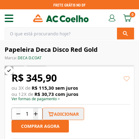
FRETE GRÁTIS NO DF
0
Papeleira Deca Disco Red Gold
Marca:
DECA D.COAT
R$ 345,90
ou
3
X de
R$ 115,30
sem juros
ou
12
X de
R$ 30,73
com juros
Ver formas de pagamento
>
ADICIONAR
COMPRAR AGORA