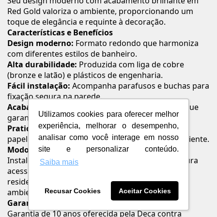
Seu design moderno com acabamento brilhante em
Red Gold valoriza o ambiente, proporcionando um
toque de elegância e requinte à decoração.
Características e Benefícios
Design moderno:
Formato redondo que harmoniza
com diferentes estilos de banheiro.
Alta durabilidade:
Produzida com liga de cobre
(bronze e latão) e plásticos de engenharia.
Fácil instalação:
Acompanha parafusos e buchas para
fixação segura na parede.
Acabamento premium:
Cor Red Gold brilhante que
Utilizamos cookies para oferecer melhor
garante sofisticação e resistência ao desgaste.
experiência, melhorar o desempenho,
Praticidade no uso:
Suporte firme para o rolo de
analisar como você interage em nosso
papel higiênico, mantendo a organização do ambiente.
Modo de Uso / Aplicação
site e personalizar conteúdo.
Instale a papeleira na parede do banheiro em altura
Saiba mais
acessível ao alcance do usuário. Ideal para uso
residencial, garantindo praticidade e estilo ao
Recusar Cookies
Aceitar Cookies
ambiente.
Garantia
Garantia de 10 anos oferecida pela Deca contra