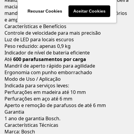
Realiza até 600 parafusamentos por carga em madeira
macia (testes com parafusos Ø3,5 x 35 mm). Seu
Recusar Cookies
Aceitar Cookies
mandril de aperto rápido facilita a troca de acessórios
e amplia a praticidade no uso.
Características e Benefícios
Controle de velocidade para mais precisão
Luz de LED para locais escuros
Peso reduzido: apenas 0,9 kg
Indicador de nível de bateria eficiente
Até
600 parafusamentos por carga
Mandril de aperto rápido para agilidade
Ergonomia com punho emborrachado
Modo de Uso / Aplicação
Indicada para serviços leves:
Perfurações em madeira até 10 mm
Perfurações em aço até 6 mm
Aperto e remoção de parafusos de até 6 mm
Garantia
1 ano de garantia Bosch.
Características Técnicas
Marca: Bosch