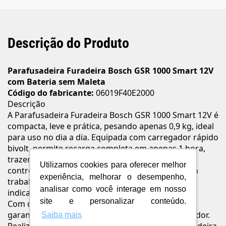
Descrição do Produto
Parafusadeira Furadeira Bosch GSR 1000 Smart 12V
com Bateria sem Maleta
Código do fabricante:
06019F40E2000
Descrição
A Parafusadeira Furadeira Bosch GSR 1000 Smart 12V é
compacta, leve e prática, pesando apenas 0,9 kg, ideal
para uso no dia a dia. Equipada com carregador rápido
bivolt, permite recarga completa em apenas 1 hora,
trazendo mais produtividade. Conta ainda com
Utilizamos cookies para oferecer melhor
controle eletrônico de velocidade, luz de LED para
experiência, melhorar o desempenho,
trabalhos em áreas de pouca iluminação, além de
analisar como você interage em nosso
indicador de nível de bateria.
site e personalizar conteúdo.
Com design ergonômico e punho emborrachado,
garante maior conforto e menos fadiga ao operador.
Saiba mais