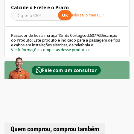
Calcule o Frete e o Prazo
OK
Não sei o meu CEP
Passador de fios alma aço 15mts Cortagcod:60776Descrição
do Produto: Este produto é indicado para a passagem de fios
e cabos em instalações elétricas, de telefonia e
TV.Material/Composição: É composto de polipropileno
Ver Informações completas desse produto
>
reforçado com alma de fios de aço e possui uma guia com
mola flexível na ponta. Isso garante resistência e flexibilidade
ao produto, facilitando a passagem de fios e cabos.
Fale com um consultor
Quem comprou, comprou também