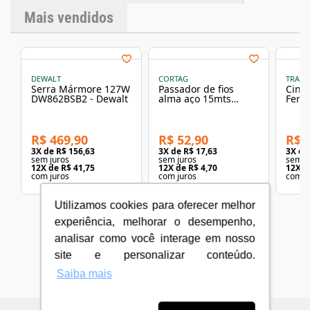
Mais vendidos
DEWALT
CORTAG
TRAM
Serra Mármore 127W
Passador de fios
Cinto
DW862BSB2 - Dewalt
alma aço 15mts
Ferr
Cortag
Eletr
Tram
Tram
R$ 469,90
R$ 52,90
R$ 
3
X de
R$ 156,63
3
X de
R$ 17,63
3
X d
sem juros
sem juros
sem j
12
X de
R$ 41,75
12
X de
R$ 4,70
12
X d
com juros
com juros
com j
Utilizamos cookies para oferecer melhor
experiência, melhorar o desempenho,
analisar como você interage em nosso
site e personalizar conteúdo.
Saiba mais