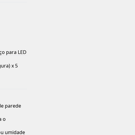
aço para LED
ura) x 5
 de parede
a o
 ou umidade