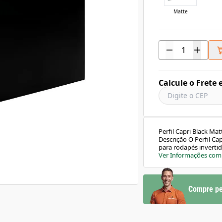
Matte
Calcule o Frete 
Perfil Capri Black Ma
Descrição O Perfil Ca
para rodapés invertid
exclusivo oferece um
Ver Informações com
de parede suspensa qu
instalar, é também p
Ideal para aplicação 
flutuante Visual el
Compre pe
pintura eletrostática
facilitada Modo de U
externo em alvenaria
aplicação de ilumin