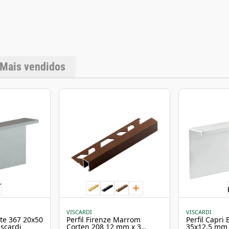
alta umidade como pis
Técnicas Marca: Visc
(fosco) Material: Alu
em alvenaria Indicaç
Dimensões Medidas do
(espessura) Compri
Importantes Produto
nivelada para obter 
Mais vendidos
opcional e não acomp
intensas de calor ou
VISCARDI
VISCARDI
tte 367 20x50
Perfil Firenze Marrom
Perfil Capri
scardi
Corten 208 12 mm x 3
35x12,5 mm 