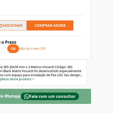
COMPRAR AGORA
ADICIONAR
e o Prazo
OK
Não sei o meu CEP
tte 365 20x50 mm x 3 Metros Viscardi Código: 365
pri Black Matte Viscardi foi desenvolvido especialmente
os com espaço para instalação de fita LED. Seu design
 acabamento limpo e contemporâneo, criando o efeito
pletas desse produto
>
e valoriza a arquitetura de interiores. Além de fácil de
rático para a manutenção diária. Benefícios do Produto
com fita LED Proporciona efeito visual de parede
egante com acabamento preto fosco Alumínio com
Fale com um consultor
lo Whatsapp
 de alta durabilidade Instalação prática e manutenção
so / Aplicação Recomendado para uso interno e
, especialmente em rodapés invertidos. Permite
ação LED embutida. Não recomendado para áreas com