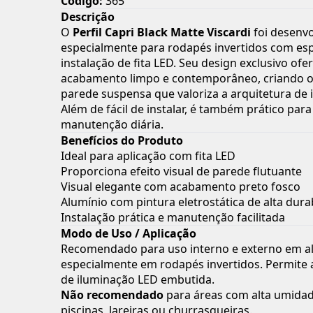
Código:
365
Descrição
O
Perfil Capri Black Matte Viscardi
foi desenvo
especialmente para rodapés invertidos com es
instalação de fita LED. Seu design exclusivo of
acabamento limpo e contemporâneo, criando o 
parede suspensa que valoriza a arquitetura de i
Além de fácil de instalar, é também prático para
manutenção diária.
Benefícios do Produto
Ideal para aplicação com fita LED
Proporciona efeito visual de parede flutuante
Visual elegante com acabamento preto fosco
Alumínio com pintura eletrostática de alta dura
Instalação prática e manutenção facilitada
Modo de Uso / Aplicação
Recomendado para uso interno e externo em al
especialmente em rodapés invertidos. Permite 
de iluminação LED embutida.
Não recomendado
para áreas com alta umida
piscinas, lareiras ou churrasqueiras.