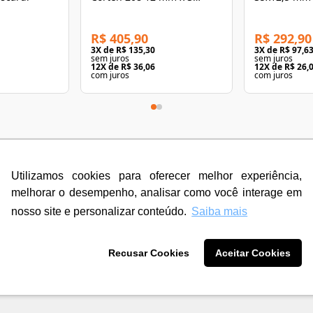
Metros Viscardi
Viscardi
R$ 405,90
R$ 292,90
3
X de
R$ 135,30
3
X de
R$ 97,6
sem juros
sem juros
12
X de
R$ 36,06
12
X de
R$ 26,
com juros
com juros
Utilizamos cookies para oferecer melhor experiência,
melhorar o desempenho, analisar como você interage em
nosso site e personalizar conteúdo.
Saiba mais
Recusar Cookies
Aceitar Cookies
tros