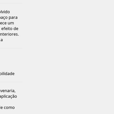
lvido
paço para
erece um
efeito de
nteriores.
 a
bilidade
venaria,
aplicação
de como