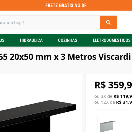
FRETE GRÁTIS NO DF
OS
HIDRÁULICA
COZINHAS
ELETRODOMÉSTICOS
365 20x50 mm x 3 Metros Viscardi
R$ 359,
ou
3
X de
R$ 119,
ou
12
X de
R$ 31,