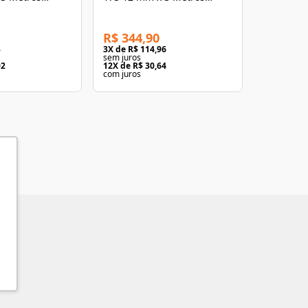
Viscardi
Viscardi
R$ 344,90
R$ 359,
3
3
X de
R$ 114,96
3
X de
R$ 1
sem juros
sem juros
02
12
X de
R$ 30,64
12
X de
R$ 
com juros
com juros