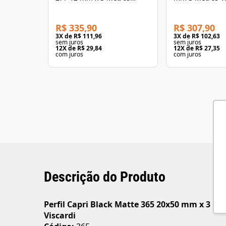
Viscardi
R$ 335,90
R$ 307,90
3
X de
R$ 111,96
3
X de
R$ 102,63
sem juros
sem juros
12
X de
R$ 29,84
12
X de
R$ 27,35
com juros
com juros
Descrição do Produto
Perfil Capri Black Matte 365 20x50 mm x 3 Me
Viscardi