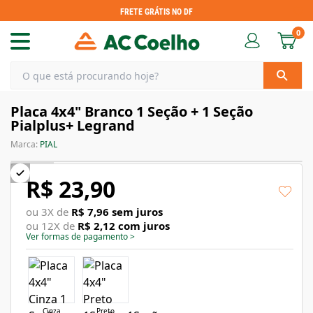
FRETE GRÁTIS NO DF
0
Placa 4x4" Branco 1 Seção + 1 Seção
Pialplus+ Legrand
Marca:
PIAL
R$ 23,90
ou
3
X de
R$ 7,96
sem juros
ou
12
X de
R$ 2,12
com juros
Ver formas de pagamento
>
Cinza
Preto