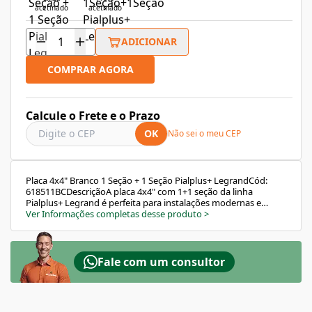
acetinado
acetinado
ADICIONAR
COMPRAR AGORA
Calcule o Frete e o Prazo
OK
Não sei o meu CEP
Placa 4x4" Branco 1 Seção + 1 Seção Pialplus+ LegrandCód:
618511BCDescriçãoA placa 4x4" com 1+1 seção da linha
Pialplus+ Legrand é perfeita para instalações modernas e
seguras. Fabricada em termoplástico autoextinguível na cor
Ver Informações completas desse produto
>
branco acetinado, possui acabamento fosco e leve textura ao
toque, oferecendo sofisticação e praticidade.Seu formato
quadrado permite a montagem de duas seções separadas, e
para fixação dos módulos é necessário o uso de suportes
Fale com um consultor
(vendidos separadamente). Ideal para ambientes residenciais
e comerciais, com instalação embutida.Informações
TécnicasEAN13: 7891284053751Tipo: ModularReferência:
618511BCMarca: LegrandLinha: Pialplus+Cor: Branco