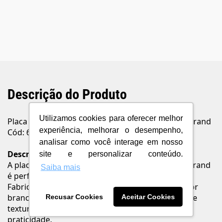
Descrição do Produto
Utilizamos cookies para oferecer melhor
Placa 4x4" Branco 1 Seção + 1 Seção Pialplus+ Legrand
experiência, melhorar o desempenho,
Cód: 618511BC
analisar como você interage em nosso
Descrição
site e personalizar conteúdo.
A placa 4x4" com 1+1 seção da linha Pialplus+ Legrand
Saiba mais
é perfeita para instalações modernas e seguras.
Fabricada em termoplástico autoextinguível na cor
branco acetinado, possui acabamento fosco e leve
Recusar Cookies
Aceitar Cookies
textura ao toque, oferecendo sofisticação e
praticidade.