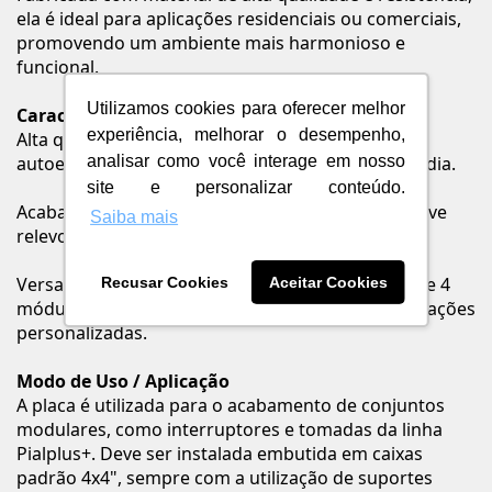
ela é ideal para aplicações residenciais ou comerciais,
promovendo um ambiente mais harmonioso e
funcional.
Utilizamos cookies para oferecer melhor
Características e Benefícios
experiência, melhorar o desempenho,
Alta qualidade: Produzida em termoplástico
analisar como você interage em nosso
autoextinguível, mais segurança para o seu dia a dia.
site e personalizar conteúdo.
Acabamento moderno: Acabamento fosco com leve
Saiba mais
relevo ao toque, garantindo estética sofisticada.
Versatilidade de instalação: Permite montagem de 4
Recusar Cookies
Aceitar Cookies
módulos com seções separadas, ideal para adaptações
personalizadas.
Modo de Uso / Aplicação
A placa é utilizada para o acabamento de conjuntos
modulares, como interruptores e tomadas da linha
Pialplus+. Deve ser instalada embutida em caixas
padrão 4x4", sempre com a utilização de suportes