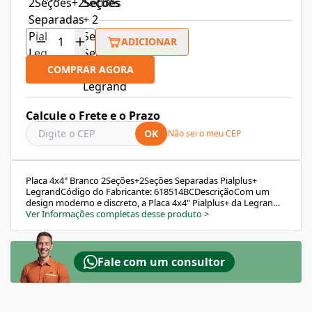
ADICIONAR
COMPRAR AGORA
Calcule o Frete e o Prazo
OK
Não sei o meu CEP
Placa 4x4" Branco 2Seções+2Seções Separadas Pialplus+
LegrandCódigo do Fabricante: 618514BCDescriçãoCom um
design moderno e discreto, a Placa 4x4" Pialplus+ da Legrand
oferece a solução perfeita para quem busca segurança,
Ver Informações completas desse produto
>
organização e um acabamento elegante em instalações
elétricas. Fabricada com material de alta qualidade e
resistência, ela é ideal para aplicações residenciais ou
comerciais, promovendo um ambiente mais harmonioso e
Fale com um consultor
funcional.Características e BenefíciosAlta qualidade: Produzida
em termoplástico autoextinguível, mais segurança para o seu
dia a dia.Acabamento moderno: Acabamento fosco com leve
relevo ao toque, garantindo estética sofisticada.Versatilidade