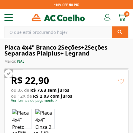
*10% OFF NO PIX
0
Placa 4x4" Branco 2Seções+2Seções
Separadas Pialplus+ Legrand
Marca:
PIAL
R$ 22,90
ou
3
X de
R$ 7,63
sem juros
ou
12
X de
R$ 2,03
com juros
Ver formas de pagamento
>
Preto
Cinza