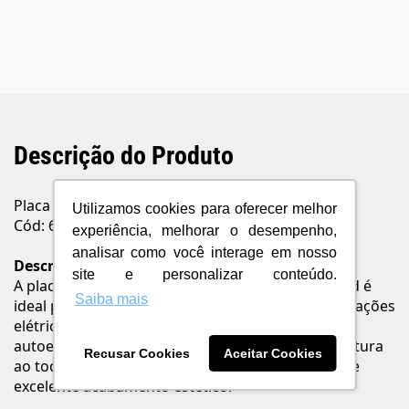
Descrição do Produto
Placa 4x4" Cinza Cega Pialplus+ Legrand
Utilizamos cookies para oferecer melhor
Cód: 618510CZ
experiência, melhorar o desempenho,
analisar como você interage em nosso
Descrição
site e personalizar conteúdo.
A placa cega 4x4" preta da linha Pialplus+ Legrand é
Saiba mais
ideal para cobrir espaços não utilizados em instalações
elétricas modulares. Fabricada em termoplástico
autoextinguível com acabamento fosco e leve textura
Recusar Cookies
Aceitar Cookies
ao toque, proporciona segurança, modernidade e
excelente acabamento estético.