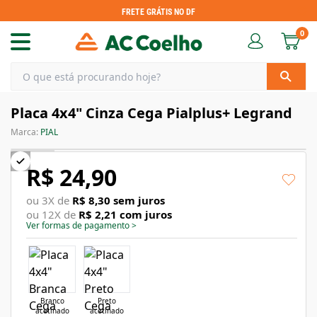
FRETE GRÁTIS NO DF
0
Placa 4x4" Cinza Cega Pialplus+ Legrand
Marca:
PIAL
R$ 24,90
ou
3
X de
R$ 8,30
sem juros
ou
12
X de
R$ 2,21
com juros
Ver formas de pagamento
>
Branco
Preto
acetinado
acetinado