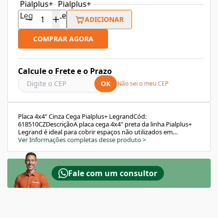
ADICIONAR
COMPRAR AGORA
Calcule o Frete e o Prazo
OK
Não sei o meu CEP
Placa 4x4" Cinza Cega Pialplus+ LegrandCód:
618510CZDescriçãoA placa cega 4x4" preta da linha Pialplus+
Legrand é ideal para cobrir espaços não utilizados em
instalações elétricas modulares. Fabricada em termoplástico
Ver Informações completas desse produto
>
autoextinguível com acabamento fosco e leve textura ao
toque, proporciona segurança, modernidade e excelente
acabamento estético.O modelo exige a utilização de suportes
vendidos separadamente, responsáveis por fixar a placa
Fale com um consultor
corretamente aos módulos e à parede. É indicada para
instalações embutidas e garante uniformidade visual nos
ambientes.Informações TécnicasEAN13: 7891284053942Tipo:
ModularReferência: 618510CZMarca: LegrandLinha:
Pialplus+Cor: Cinza acetinadoDimensão: 4x4"Formato:
QuadradoMaterial: Termoplástico autoextinguívelQuantidade