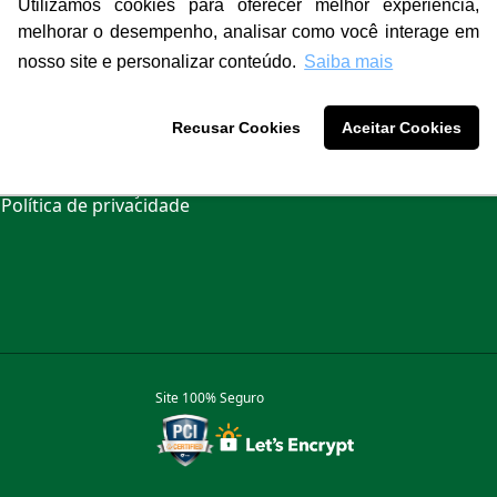
Utilizamos cookies para oferecer melhor experiência,
melhorar o desempenho, analisar como você interage em
nosso site e personalizar conteúdo.
Saiba mais
Ajuda e Suporte
Institucional
Recusar Cookies
Aceitar Cookies
Como comprar
Quem Somos
Formas de pagamento
Nossas Lojas
Entrega e frete
Trocas e devoluções
Política de privacidade
Site 100% Seguro