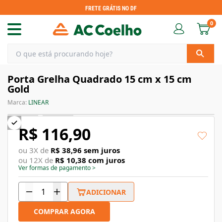
FRETE GRÁTIS NO DF
0
Porta Grelha Quadrado 15 cm x 15 cm
Gold
Marca:
LINEAR
R$ 116,90
ou
3
X de
R$ 38,96
sem juros
ou
12
X de
R$ 10,38
com juros
Ver formas de pagamento
>
ADICIONAR
COMPRAR AGORA