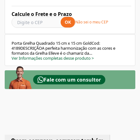
Calcule o Frete e o Prazo
OK
Não sei o meu CEP
Porta Grelha Quadrado 15 cm x 15 cm GoldCod:
4189DESCRIÇÃOA perfeita harmonização com as cores e
formatos da Grelha Elleve é o chamariz da
linha.CaracterísticasAcabamento superior.Opções de cores que
Ver Informações completas desse produto
>
harmonizam com as Grelhas Elleve.Compatível com as
principais marcas de caixa sifonada do mercado.Material:
Alumínio.Processo de coloração: Epóxi.Sugestão de UsoIdeal
para salas de banho e banheiros em geral, onde será instalada
Fale com um consultor
a Grelha Elleve.GarantiaConforme fabricante.