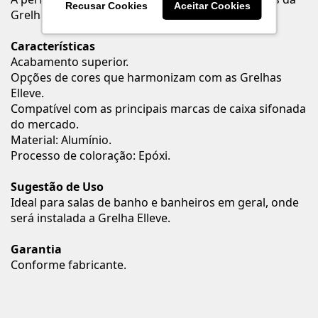
Recusar Cookies
Aceitar Cookies
Grelha Elleve é o chamariz da linha.
Características
Acabamento superior.
Opções de cores que harmonizam com as Grelhas
Elleve.
Compatível com as principais marcas de caixa sifonada
do mercado.
Material: Alumínio.
Processo de coloração: Epóxi.
Sugestão de Uso
Ideal para salas de banho e banheiros em geral, onde
será instalada a Grelha Elleve.
Garantia
Conforme fabricante.