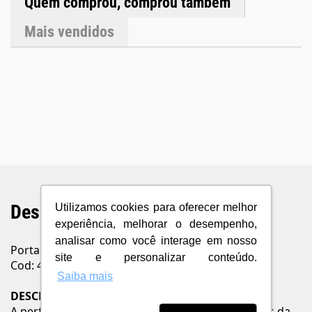
Quem comprou, comprou também
Mais vendidos
Descrição do Produto
Utilizamos cookies para oferecer melhor
experiência, melhorar o desempenho,
analisar como você interage em nosso
Porta Grelha Quadrado 15 cm x 15 cm Gold
site e personalizar conteúdo.
Cod: 4189
Saiba mais
DESCRIÇÃO
A perfeita harmonização com as cores e formatos da