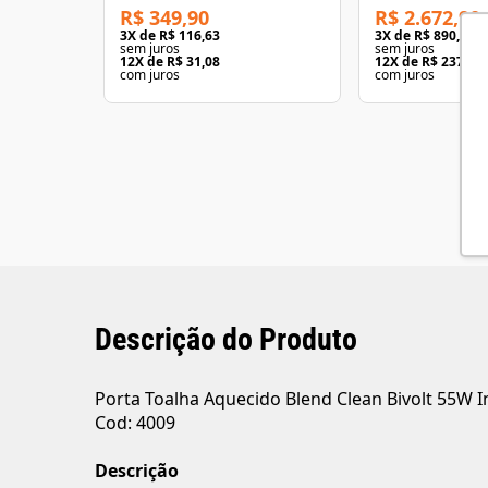
R$ 349,90
R$ 2.672,90
3
X de
R$ 116,63
3
X de
R$ 890,96
sem juros
sem juros
12
X de
R$ 31,08
12
X de
R$ 237,48
com juros
com juros
Descrição do Produto
Porta Toalha Aquecido Blend Clean Bivolt 55W 
Cod: 4009
Descrição