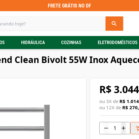
FRETE GRÁTIS NO DF
OS
HIDRÁULICA
COZINHAS
ELETRODOMÉSTICOS
end Clean Bivolt 55W Inox Aquec
R$ 3.044
ou
3
X de
R$ 1.014
ou
12
X de
R$ 270