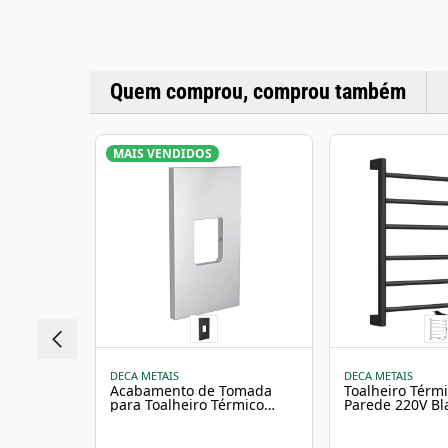
Quem comprou, comprou também
MAIS VENDIDOS
DECA METAIS
DECA METAIS
Acabamento de Tomada
Toalheiro Térm
para Toalheiro Térmico
Parede 220V Bl
Deca You Cromado
Deca You
2044.C.TP