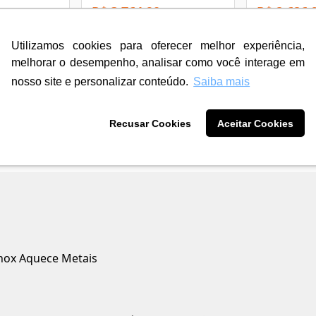
R$ 3.764,90
R$ 2.626,
3
X de
R$ 1.254,96
3
X de
R$ 875,
sem juros
sem juros
12
X de
R$ 334,50
12
X de
R$ 233
Utilizamos cookies para oferecer melhor experiência,
com juros
com juros
melhorar o desempenho, analisar como você interage em
nosso site e personalizar conteúdo.
Saiba mais
Recusar Cookies
Aceitar Cookies
Inox Aquece Metais