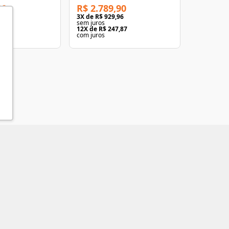
90
R$ 2.789,90
R$ 3.94
63
3
X de
R$ 929,96
3
X de
R$ 1
sem juros
sem juros
,39
12
X de
R$ 247,87
12
X de
R$ 
com juros
com juros