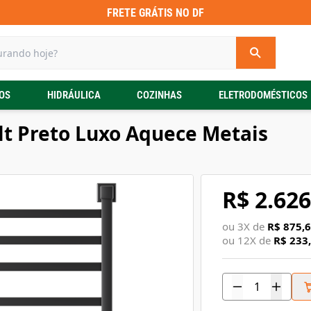
FRETE GRÁTIS NO DF
OS
HIDRÁULICA
COZINHAS
ELETRODOMÉSTICOS
olt Preto Luxo Aquece Metais
R$ 2.626
ou
3
X de
R$ 875,
ou
12
X de
R$ 233