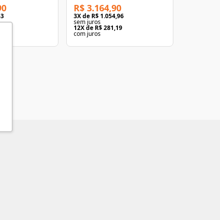
90
R$ 3.164,90
R$ 3.67
63
3
X de
R$ 1.054,96
3
X de
R$ 1
sem juros
sem juros
,39
12
X de
R$ 281,19
12
X de
R$ 
com juros
com juros