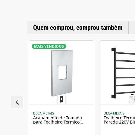
Quem comprou, comprou também
MAIS VENDIDOS
DECA METAIS
DECA METAIS
Acabamento de Tomada
Toalheiro Térm
para Toalheiro Térmico
Parede 220V Bl
Deca You Cromado
Deca You
2044.C.TP