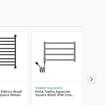
THERMO TOALHEIROS
AQUECE ME
Elétrico Bivolt
Porta Toalha Aquecido
Porta Toa
Aquece Metais
Square Bivolt 45W Inox
Clean Biv
Thermo
Aquece M