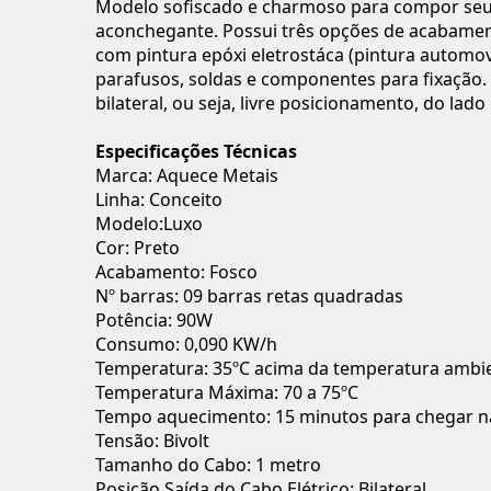
Modelo sofiscado e charmoso para compor seu
aconchegante. Possui três opções de acabament
com pintura epóxi eletrostáca (pintura automo
parafusos, soldas e componentes para fixação. 
bilateral, ou seja, livre posicionamento, do la
Especificações Técnicas
Marca: Aquece Metais
Linha: Conceito
Modelo:Luxo
Cor: Preto
Acabamento: Fosco
Nº barras: 09 barras retas quadradas
Potência: 90W
Consumo: 0,090 KW/h
Temperatura: 35ºC acima da temperatura ambi
Temperatura Máxima: 70 a 75ºC
Tempo aquecimento: 15 minutos para chegar na
Tensão: Bivolt
Tamanho do Cabo: 1 metro
Posição Saída do Cabo Elétrico: Bilateral