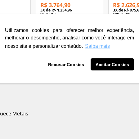
R$ 3.764,90
R$ 2.626,
3
X de
R$ 1.254,96
3
X de
R$ 875,
sem juros
sem juros
12
X de
R$ 334,50
12
X de
R$ 233
com juros
com juros
Utilizamos cookies para oferecer melhor experiência,
melhorar o desempenho, analisar como você interage em
nosso site e personalizar conteúdo.
Saiba mais
Recusar Cookies
Aceitar Cookies
quece Metais