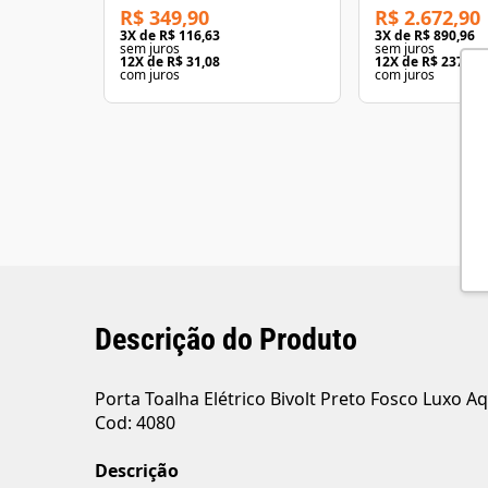
R$ 349,90
R$ 2.672,90
3
X de
R$ 116,63
3
X de
R$ 890,96
sem juros
sem juros
12
X de
R$ 31,08
12
X de
R$ 237,48
com juros
com juros
Descrição do Produto
Porta Toalha Elétrico Bivolt Preto Fosco Luxo A
Cod: 4080
Descrição