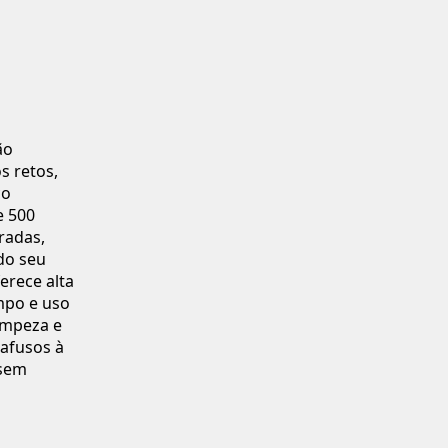
ão
s retos,
ço
e 500
radas,
do seu
erece alta
mpo e uso
limpeza e
afusos à
 sem