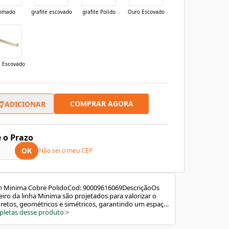
omado
grafite escovado
grafite Polido
Ouro Escovado
l Escovado
COMPRAR AGORA
ADICIONAR
e o Prazo
OK
Não sei o meu CEP
m Minima Cobre PolidoCod: 90009616069DescriçãoOs
iro da linha Minima são projetados para valorizar o
retos, geométricos e simétricos, garantindo um espaço
e preciso. O porta-toalha de 500 milímetros de
pletas desse produto
>
inhas quadradas, desenvolvidas para se integrar com o
eiro. Com acabamento cromado, a peça oferece alta