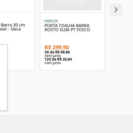
PERFLEX
PERFLEX
 Barra 30 cm
Porta Toa
PORTA TOALHA BARRA
Noir - Deca
35,8CM D
ROSTO SLIM PT FOSCO
Perflex
R$ 410,
R$ 299,90
30
3
X de
R$ 1
3
X de
R$ 99,96
sem juros
sem juros
32
12
X de
R$ 
12
X de
R$ 26,64
com juros
com juros