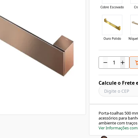
Cobre Escovado
Cr
Ouro Polido
Níque
Calcule o Frete 
Porta-toalhas 500 m
acessórios para banhe
ambiente com traços 
sofisticado, simples 
Ver Informações com
comprimento possui l
restante do seu banh