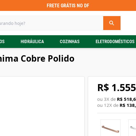
FRETE GRÁTIS NO DF
OS
HIDRÁULICA
COZINHAS
ELETRODOMÉSTICOS
nima Cobre Polido
R$ 1.555
ou
3
X de
R$ 518,
ou
12
X de
R$ 138