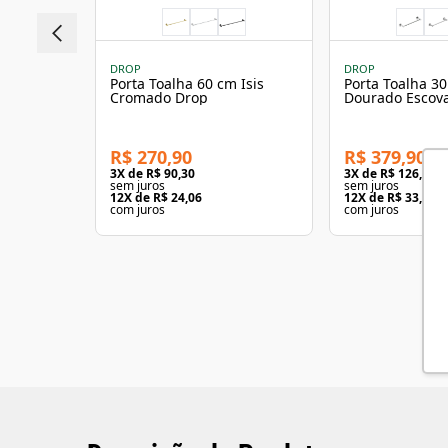
DROP
DROP
Porta Toalha 60 cm Isis
Porta Toalha 30
Cromado Drop
Dourado Escov
R$ 270,90
R$ 379,90
3
X de
R$ 90,30
3
X de
R$ 126,63
sem juros
sem juros
12
X de
R$ 24,06
12
X de
R$ 33,75
com juros
com juros