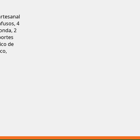
artesanal
fusos, 4
onda, 2
portes
ico de
co,