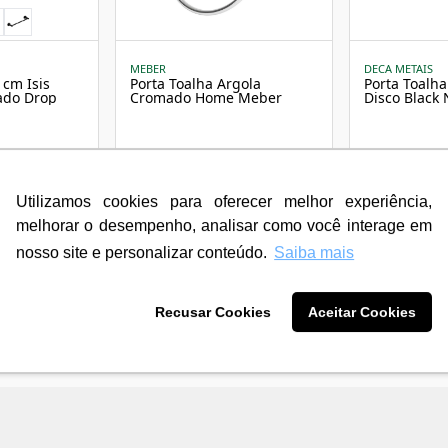
MEBER
DECA METAIS
Porta Toalha Argola
Porta Toalha
 cm Isis
Cromado Home Meber
Disco Black 
ado Drop
R$ 182,90
R$ 588,90
3
X de
R$ 60,96
3
X de
R$ 196,
sem juros
sem juros
12
X de
R$ 16,25
12
X de
R$ 52,
Utilizamos cookies para oferecer melhor experiência,
com juros
com juros
melhorar o desempenho, analisar como você interage em
nosso site e personalizar conteúdo.
Saiba mais
Recusar Cookies
Aceitar Cookies