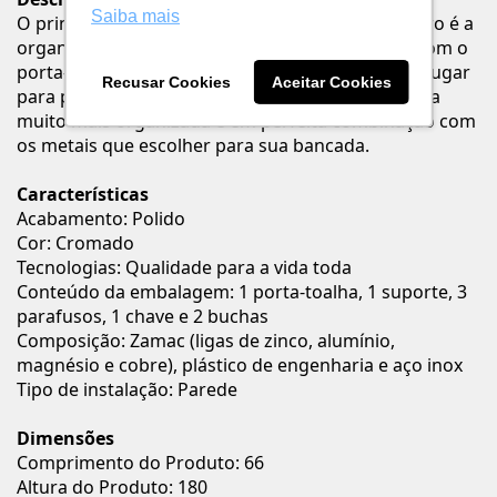
Saiba mais
O principal benefício dos acessórios para banheiro é a
organização proporcionada por cada produto. Com o
porta-toalhas em argola, por exemplo, você tem lugar
Recusar Cookies
Aceitar Cookies
para pôr todos os seus itens de banho de maneira
muito mais organizada e em perfeita combinação com
os metais que escolher para sua bancada.
Características
Acabamento: Polido
Cor: Cromado
Tecnologias: Qualidade para a vida toda
Conteúdo da embalagem: 1 porta-toalha, 1 suporte, 3
parafusos, 1 chave e 2 buchas
Composição: Zamac (ligas de zinco, alumínio,
magnésio e cobre), plástico de engenharia e aço inox
Tipo de instalação: Parede
Dimensões
Comprimento do Produto: 66
Altura do Produto: 180