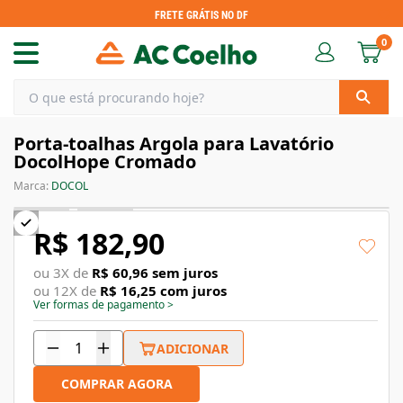
FRETE GRÁTIS NO DF
0
Porta-toalhas Argola para Lavatório
DocolHope Cromado
Marca:
DOCOL
R$ 182,90
ou
3
X de
R$ 60,96
sem juros
ou
12
X de
R$ 16,25
com juros
Ver formas de pagamento
>
ADICIONAR
COMPRAR AGORA