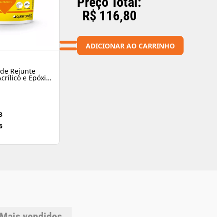
Preço Total:
R$ 116,80
ADICIONAR AO CARRINHO
de Rejunte
crílico e Epóxi
olit
3
6
Mais vendidos