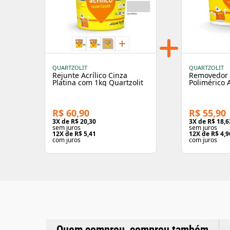
QUARTZOLIT
QUARTZOLIT
Removedor 
Rejunte Acrílico Cinza
Polimérico A
Platina com 1kg Quartzolit
250g Quartz
R$ 55,90
R$ 60,90
3
X de
R$ 18,6
3
X de
R$ 20,30
sem juros
sem juros
12
X de
R$ 4,9
12
X de
R$ 5,41
com juros
com juros
Quem comprou, comprou também