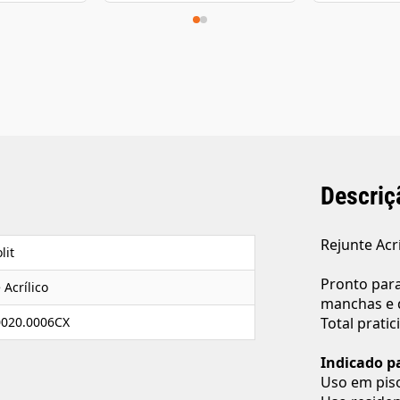
Descriç
Rejunte Acr
lit
Pronto para
 Acrílico
manchas e d
0020.0006CX
Total prati
Indicado p
Uso em piso