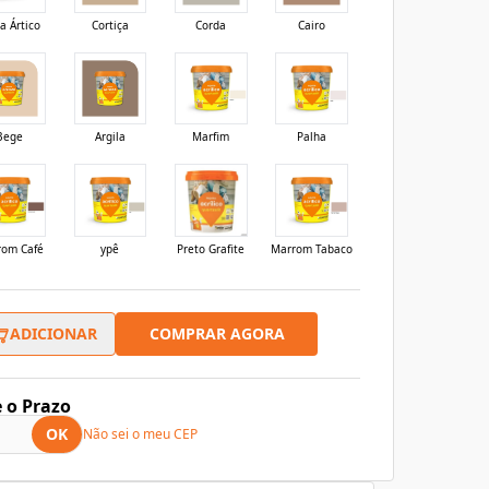
a Ártico
Cortiça
Corda
Cairo
Bege
Argila
Marfim
Palha
rom Café
ypê
Preto Grafite
Marrom Tabaco
COMPRAR AGORA
ADICIONAR
e o Prazo
OK
Não sei o meu CEP