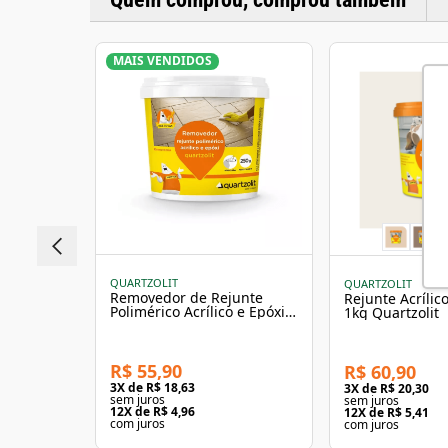
MAIS VENDIDOS
QUARTZOLIT
QUARTZOLIT
Removedor de Rejunte
Rejunte Acríli
Polimérico Acrílico e Epóxi
1kg Quartzolit
250g Quartzolit
R$ 55,90
R$ 60,90
3
X de
R$ 18,63
3
X de
R$ 20,30
sem juros
sem juros
12
X de
R$ 4,96
12
X de
R$ 5,41
com juros
com juros