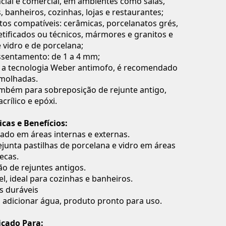
cial e comercial, em ambientes como salas,
, banheiros, cozinhas, lojas e restaurantes;
os compatíveis: cerâmicas, porcelanatos grés,
etificados ou técnicos, mármores e granitos e
e vidro e de porcelana;
ssentamento: de 1 a 4 mm;
r a tecnologia Weber antimofo, é recomendado
 molhadas.
mbém para sobreposição de rejunte antigo,
acrílico e epóxi.
icas e Benefícios:
ado em áreas internas e externas.
ejunta pastilhas de porcelana e vidro em áreas
ecas.
o de rejuntes antigos.
, ideal para cozinhas e banheiros.
s duráveis
 adicionar água, produto pronto para uso.
icado Para: