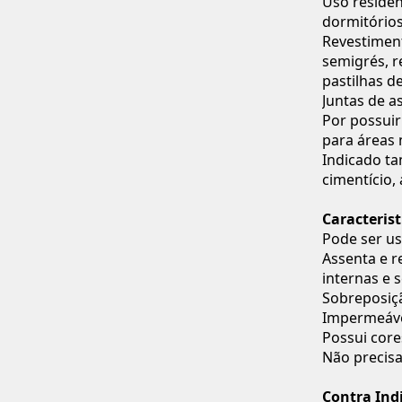
Uso residen
dormitórios
Revestiment
semigrés, r
pastilhas d
Juntas de a
Por possui
para áreas
Indicado ta
cimentício, 
Caracterist
Pode ser us
Assenta e r
internas e s
Sobreposiçã
Impermeável
Possui core
Não precisa
Contra Ind