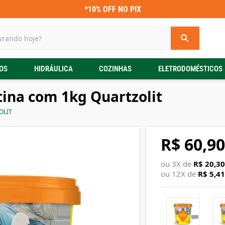
*10% OFF NO PIX
OS
HIDRÁULICA
COZINHAS
ELETRODOMÉSTICOS
atina com 1kg Quartzolit
OLIT
R$ 60,90
ou
3
X de
R$ 20,30
ou
12
X de
R$ 5,41