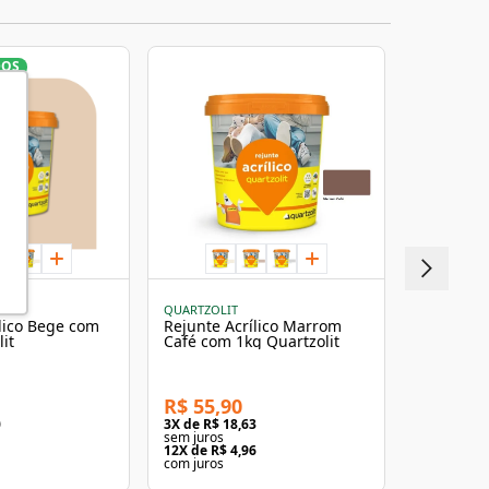
DOS
QUARTZOLIT
QUARTZOLI
lico Bege com
Rejunte Acrílico Marrom
Rejunte A
it
Café com 1kg Quartzolit
Outono c
R$ 55,90
R$ 58,9
0
3
X de
R$ 18,63
3
X de
R$ 1
sem juros
sem juros
1
12
X de
R$ 4,96
12
X de
R$ 
com juros
com juros