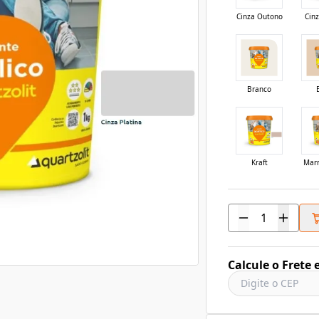
Cinza Outono
Cinz
Branco
Kraft
Mar
Calcule o Frete 