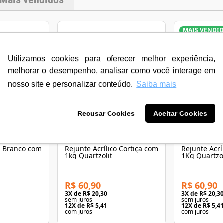
MAIS VENDI
Utilizamos cookies para oferecer melhor experiência,
melhorar o desempenho, analisar como você interage em
nosso site e personalizar conteúdo.
Saiba mais
Recusar Cookies
Aceitar Cookies
QUARTZOLIT
QUARTZOLIT
co Branco com
Rejunte Acrílico Cortiça com
Rejunte Acrí
1kg Quartzolit
1Kg Quartzol
R$ 60,90
R$ 60,90
3
X de
R$ 20,30
3
X de
R$ 20,3
sem juros
sem juros
12
X de
R$ 5,41
12
X de
R$ 5,4
com juros
com juros