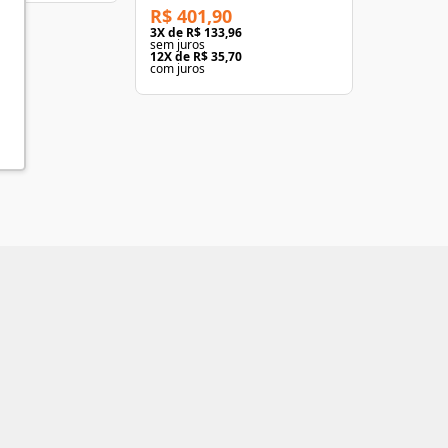
R$ 401,90
R$ 469,
3
X de
R$ 133,96
3
X de
R$ 1
sem juros
sem juros
12
X de
R$ 35,70
12
X de
R$ 
com juros
com juros