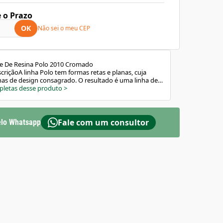
e o Prazo
OK
Não sei o meu CEP
e De Resina Polo 2010 Cromado
riçãoA linha Polo tem formas retas e planas, cuja
nhas de design consagrado. O resultado é uma linha de
porâneo e versátil, perfeita para ambientes pautados
pletas desse produto
>
neteira com base em resina de alta resistência, fácil
stema de fixação com furos oblongos, garantia de
cil ajuste fino tanto na vertical, quanto na
ticaLinha do produto: PoloComposição Básica: Liga de
Fale com um consultor
lo Whatsapp
), Plásticos de EngenhariaIndicação de uso:
: ParedeUso PCD: NãoAltura: 4,4 cmLargura: 10
 cmPeso: 0.613 kg