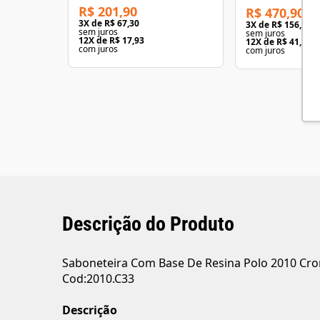
R$ 201,90
R$ 470,90
3
X de
R$ 67,30
3
X de
R$ 156,96
sem juros
sem juros
12
X de
R$ 17,93
12
X de
R$ 41,83
com juros
com juros
Descrição do Produto
Saboneteira Com Base De Resina Polo 2010 C
Cod:2010.C33
Descrição