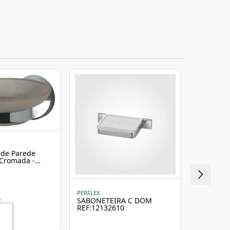
+ 10% OFF
 de Parede
 Cromada -
PERFLEX
DOCOL DO
0
SABONETEIRA C DOM
Sabonetei
REF:12132610
Grafite Po
20