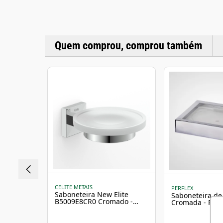
Quem comprou, comprou também
CELITE METAIS
PERFLEX
Saboneteira New Elite
Saboneteira de 
B5009E8CR0 Cromado -
Cromada - Perf
Celite