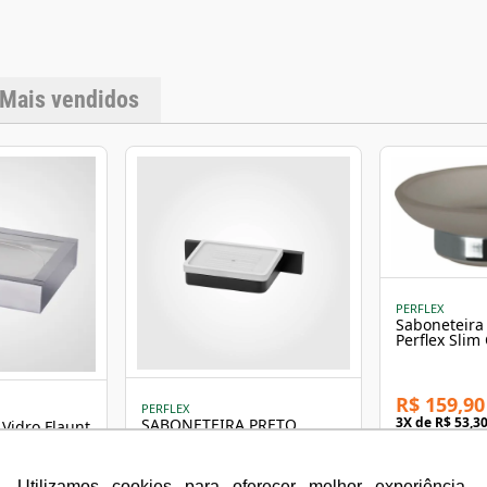
Mais vendidos
PERFLEX
Saboneteira
Perflex Slim
PERFLEX
R$ 159,90
PERFLEX
3
X de
R$ 53,3
SABONETEIRA PRETO
Vidro Flaunt
sem juros
FOSCO DOM REF:12132624
lex
12
X de
R$ 14,
com juros
Utilizamos cookies para oferecer melhor experiência,