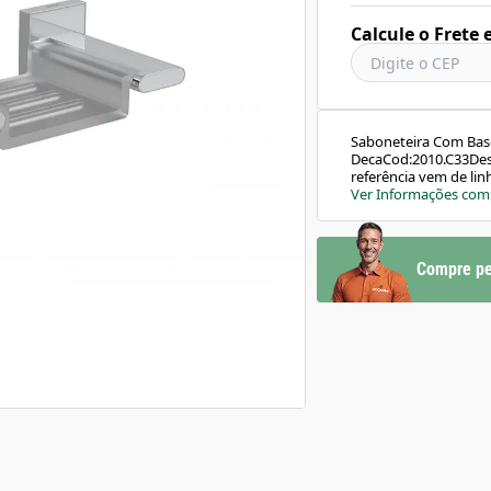
Calcule o Frete 
Saboneteira Com Bas
DecaCod:2010.C33Desc
referência vem de li
desenho leve, contem
Ver Informações com
pela sofisticação.Sabo
remoção e limpeza.Si
fixação firme e com fá
horizontal.Caracterís
Compre pe
Cobre (bronze e latão
ResidencialAplicação
cmComprimento: 17,3