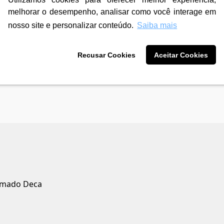
R$ 541,90
melhorar o desempenho, analisar como você interage em
3
X de
R$ 180,63
sem juros
nosso site e personalizar conteúdo.
Saiba mais
12
X de
R$ 48,14
com juros
Recusar Cookies
Aceitar Cookies
romado Deca