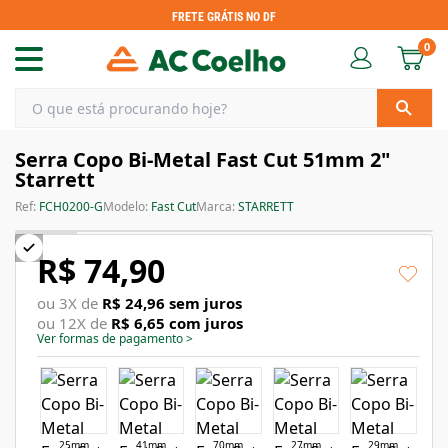
FRETE GRÁTIS NO DF
0
Serra Copo Bi-Metal Fast Cut 51mm 2"
Starrett
Ref:
FCH0200-G
Modelo:
Fast Cut
Marca:
STARRETT
R$ 74,90
ou
3
X de
R$ 24,96
sem juros
ou
12
X de
R$ 6,65
com juros
Ver formas de pagamento
>
25mm
41mm
70mm
27mm
29mm