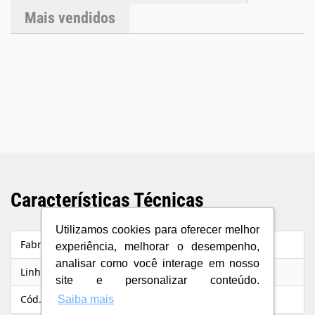
51mmDiâmetro em Polegadas: 2"Modelo: Fast Cut
Mais vendidos
Características Técnicas
Utilizamos cookies para oferecer melhor
Fabricante
Starrett
experiência, melhorar o desempenho,
analisar como você interage em nosso
Linha/Modelo
Fast Cut
site e personalizar conteúdo.
Cód. Fabricante
FCH0200-G
Saiba mais