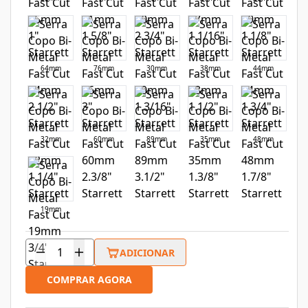
64mm
76mm
30mm
38mm
44mm
32mm
60mm
89mm
35mm
48mm
19mm
ADICIONAR
COMPRAR AGORA