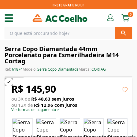
FRETE GRÁTIS NO DF
0
Serra Copo Diamantada 44mm
Porcelanato para Esmerilhadeira M14
Cortag
Ref:
61874
Modelo:
Serra Copo Diamantada
Marca:
CORTAG
R$ 145,90
ou
3
X de
R$ 48,63
sem juros
ou
12
X de
R$ 12,96
com juros
Ver formas de pagamento
>