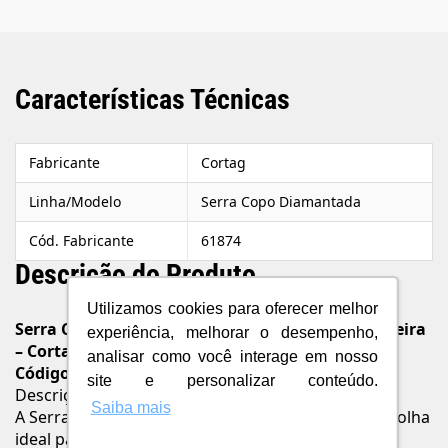
Características Técnicas
Fabricante
Cortag
Linha/Modelo
Serra Copo Diamantada
Cód. Fabricante
61874
Descrição do Produto
Utilizamos cookies para oferecer melhor
Serra Copo Diamantada 44mm para Esmerilhadeira
experiência, melhorar o desempenho,
– Cortag
analisar como você interage em nosso
Código:
61874
site e personalizar conteúdo.
Descrição
Saiba mais
A Serra Copo Diamantada 44mm da Cortag é a escolha
ideal para quem busca eficiência e precisão na