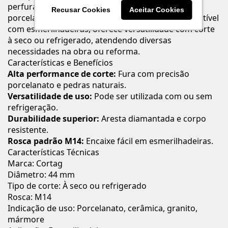
perfuração de materiais de alta dureza como
Recusar Cookies
Aceitar Cookies
porcelanato, cerâmica, granito e mármore. Compatível
com esmerilhadeiras, oferece versatilidade com corte
à seco ou refrigerado, atendendo diversas
necessidades na obra ou reforma.
Características e Benefícios
Alta performance de corte:
Fura com precisão
porcelanato e pedras naturais.
Versatilidade de uso:
Pode ser utilizada com ou sem
refrigeração.
Durabilidade superior:
Aresta diamantada e corpo
resistente.
Rosca padrão M14:
Encaixe fácil em esmerilhadeiras.
Características Técnicas
Marca: Cortag
Diâmetro: 44 mm
Tipo de corte: À seco ou refrigerado
Rosca: M14
Indicação de uso: Porcelanato, cerâmica, granito,
mármore