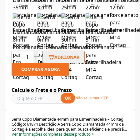
35mm
32mm
25mm
22mm
12mm
8mm
6mm
50mm
51mm
ADICIONAR
COMPRAR AGORA
Calcule o Frete e o Prazo
OK
Não sei o meu CEP
Serra Copo Diamantada 44mm para Esmerilhadeira – Cortag
Código: 61874 Descrição A Serra Copo Diamantada 44mm da
Cortag é a escolha ideal para quem busca eficiência e precisão
na perfuração de materiais de alta dureza como porcelanato,
Ver Informações completas desse produto
>
cerâmica, granito e mármore. Compatível com