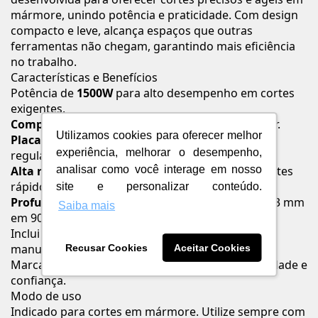
mármore, unindo potência e praticidade. Com design
compacto e leve, alcança espaços que outras
ferramentas não chegam, garantindo mais eficiência
no trabalho.
Características e Benefícios
Potência de
1500W
para alto desempenho em cortes
exigentes.
Compacta e leve
, fácil de manusear e transportar.
Utilizamos cookies para oferecer melhor
Placa-base ajustável
e removível, que facilita a
experiência, melhorar o desempenho,
regulagem de profundidade.
analisar como você interage em nosso
Alta rotação de 12.200 rpm
, proporcionando cortes
rápidos e suaves.
site e personalizar conteúdo.
Profundidade ajustável
: até 26 mm em 45° e 40,3 mm
Saiba mais
em 90°.
Inclui acessórios essenciais: chave, chave allen e
manual de instruções.
Recusar Cookies
Aceitar Cookies
Marca
Bosch Professional
, sinônimo de durabilidade e
confiança.
Modo de uso
Indicado para cortes em mármore. Utilize sempre com