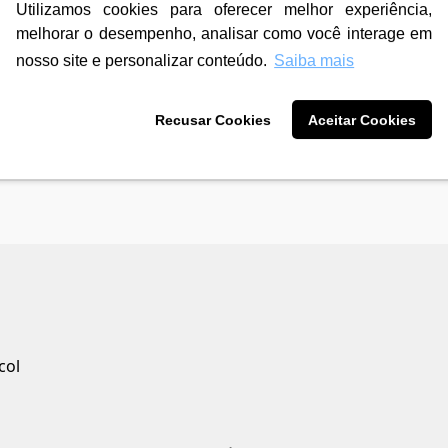
Utilizamos cookies para oferecer melhor experiência,
R$ 502,90
R$ 652,90
3
X de
R$ 167,63
3
X de
R$ 217,
melhorar o desempenho, analisar como você interage em
sem juros
sem juros
12
X de
R$ 44,68
12
X de
R$ 58,
nosso site e personalizar conteúdo.
Saiba mais
com juros
com juros
Recusar Cookies
Aceitar Cookies
col