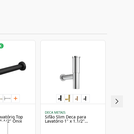
X
MAIS VEN
DECA METAIS
DECA METAI
avatório Top
Sifão Slim Deca para
Sifão Dec
 1.1/2" Ônix
Lavatório 1" x 1.1/2"
x 1.1/2" 
1684.C.100.112 Cromado
Cromado