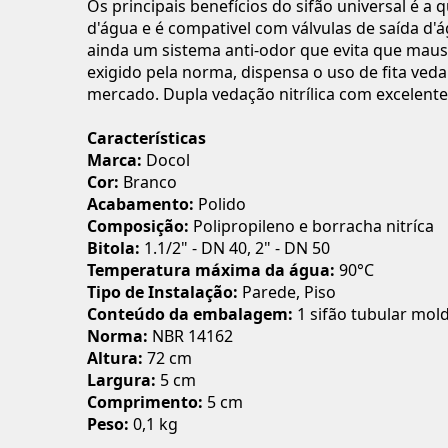
Os principais benefícios do sifão universal é a
d'água e é compativel com válvulas de saída d'á
ainda um sistema anti-odor que evita que maus
exigido pela norma, dispensa o uso de fita ve
mercado. Dupla vedação nitrílica com excelente
Características
Marca:
Docol
Cor:
Branco
Acabamento:
Polido
Composição:
Polipropileno e borracha nitríca
Bitola:
1.1/2" - DN 40, 2" - DN 50
Temperatura máxima da água:
90°C
Tipo de Instalação:
Parede, Piso
Conteúdo da embalagem:
1 sifão tubular mol
Norma:
NBR 14162
Altura:
72 cm
Largura:
5 cm
Comprimento:
5 cm
Peso:
0,1 kg