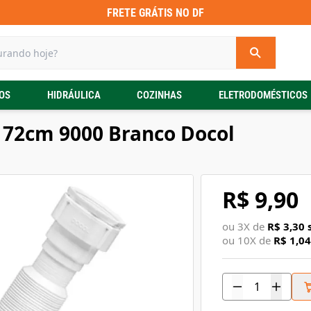
FRETE GRÁTIS NO DF
OS
HIDRÁULICA
COZINHAS
ELETRODOMÉSTICOS
l 72cm 9000 Branco Docol
R$ 9,90
ou
3
X de
R$ 3,30
s
ou
10
X de
R$ 1,04