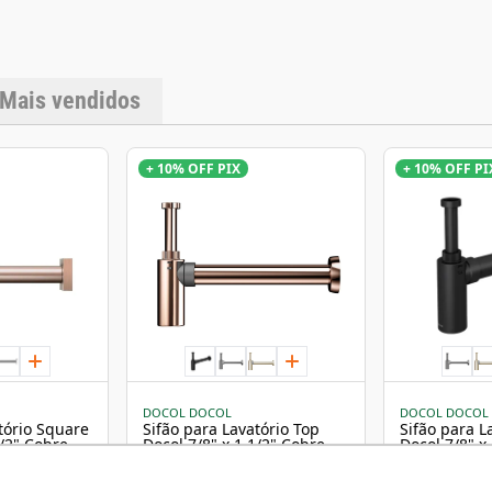
Mais vendidos
+ 10% OFF PIX
+ 10% OFF PI
DOCOL DOCOL
DOCOL DOCOL
Sifão para Lavatório Top
Sifão para L
1/2" Cobre
Docol 7/8" x 1.1/2" Cobre
Docol 7/8" x
Polido