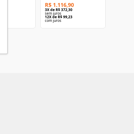
R$ 1.116,90
R$ 307,
63
3
X de
R$ 372,30
3
X de
R$ 1
sem juros
sem juros
00
12
X de
R$ 99,23
12
X de
R$ 
com juros
com juros