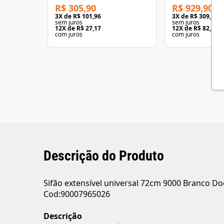
R$ 305,90
R$ 929,90
3
X de
R$ 101,96
3
X de
R$ 309,96
sem juros
sem juros
12
X de
R$ 27,17
12
X de
R$ 82,62
com juros
com juros
Descrição do Produto
Sifão extensível universal 72cm 9000 Branco Do
Cod:90007965026
Descrição