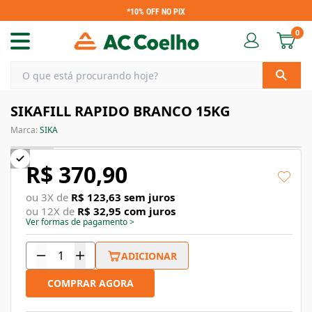
*10% OFF NO PIX
0
SIKAFILL RAPIDO BRANCO 15KG
Marca:
SIKA
R$ 370,90
ou
3
X de
R$ 123,63
sem juros
ou
12
X de
R$ 32,95
com juros
Ver formas de pagamento
>
ADICIONAR
COMPRAR AGORA