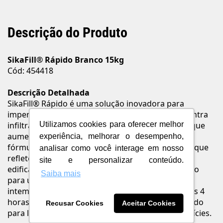
Descrição do Produto
SikaFill® Rápido Branco 15kg
Cód: 454418
Descrição Detalhada
SikaFill® Rápido é uma solução inovadora para
impermeabilização que proporciona proteção contra
infiltrações e vazamentos, ao mesmo tempo em que
Utilizamos cookies para oferecer melhor
aumenta o conforto térmico nos ambientes. Sua
experiência, melhorar o desempenho,
fórmula exclusiva contém microesferas isolantes que
analisar como você interage em nosso
refletem os raios solares, tornando o interior das
site e personalizar conteúdo.
edificações mais agradável. O produto está pronto
Saiba mais
para uso, tem aplicação a frio, alta resistência ao
intemperismo e proporciona resultado em apenas 4
horas. Fácil de aplicar com rolo ou pincel, é indicado
Recusar Cookies
Aceitar Cookies
para lajes, telhados, coberturas e diversas superfícies.