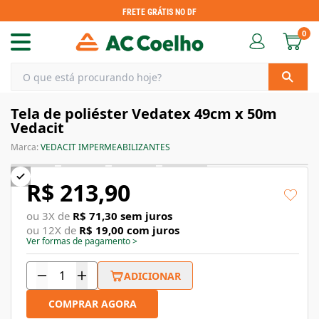
FRETE GRÁTIS NO DF
0
Tela de poliéster Vedatex 49cm x 50m
Vedacit
Marca:
VEDACIT IMPERMEABILIZANTES
R$ 213,90
ou
3
X de
R$ 71,30
sem juros
ou
12
X de
R$ 19,00
com juros
Ver formas de pagamento
>
ADICIONAR
COMPRAR AGORA