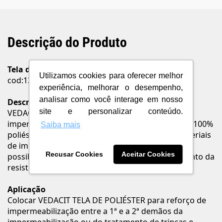
Descrição do Produto
Tela de poliéster 49cmx50m Vedacit
Utilizamos cookies para oferecer melhor
cod:131352
experiência, melhorar o desempenho,
analisar como você interage em nosso
Descrição
site e personalizar conteúdo.
VEDACIT TELA DE POLIÉSTER para reforço de
impermeabilização é uma tela constituída de fios 100%
Saiba mais
poliéster. É utilizada como estruturante para materiais
de impermeabilização, flexíveis e rígidos,
Recusar Cookies
Aceitar Cookies
possibilitando a formação de membrana e aumento da
resistência a tração.
Aplicação
Colocar VEDACIT TELA DE POLIÉSTER para reforço de
impermeabilização entre a 1ª e a 2ª demãos da