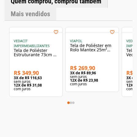
Quem comprou, comprou também
longe de fontes de calor.
Mais vendidos
VEDACIT
VIAPOL
VEDAC
Tela de Poliéster em
IMPERMEABILIZANTES
IMPER
Rolo Mantex 25m²
Tela de Poliéster
Tela 
50cm x 50m Viapol
Estruturante 73cm x
Veda
50m Vedacit
Vedac
R$ 269,90
R$ 349,90
R$ 
3
X de
R$ 89,96
sem juros
3
X de
R$ 116,63
3
X d
12
X de
R$ 23,98
sem juros
sem j
com juros
12
X de
R$ 31,08
12
X d
com juros
com j