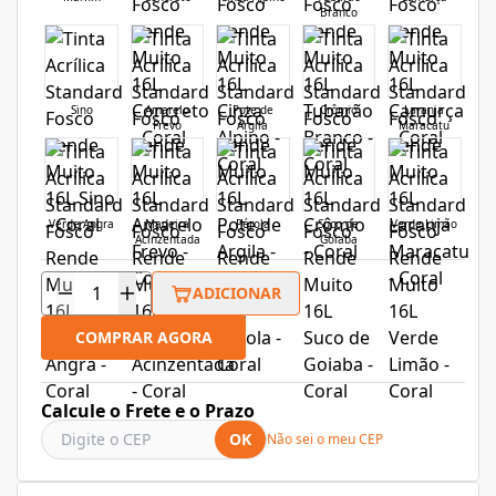
Branco
Sino
Amarelo
Pote de
Crômio
Laranja
Frevo
Argila
Maracatu
Verde Angra
Madeira
Pérola
Suco de
Verde Limão
Acinzentada
Goiaba
ADICIONAR
COMPRAR AGORA
Calcule o Frete e o Prazo
OK
Não sei o meu CEP