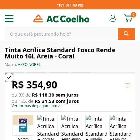
*10% OFF NO PIX
0
Tinta Acrílica Standard Fosco Rende
Muito 16L Areia - Coral
Marca:
AKZO NOBEL
R$ 354,90
ou
3
X de
R$ 118,30
sem juros
ou
12
X de
R$ 31,53
com juros
Ver formas de pagamento
>
Marfim
Concreto
Cinza Alpino
Tubarão
Camurça