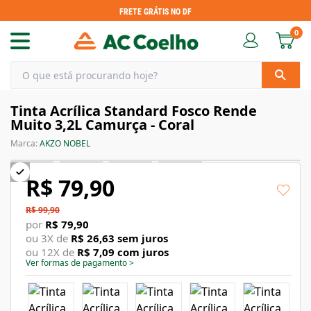
FRETE GRÁTIS NO DF
0
Tinta Acrílica Standard Fosco Rende
Muito 3,2L Camurça - Coral
Marca:
AKZO NOBEL
R$ 79,90
R$ 99,90
por
R$ 79,90
ou
3
X de
R$ 26,63
sem juros
ou
12
X de
R$ 7,09
com juros
Ver formas de pagamento
>