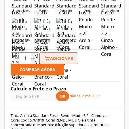
Branco Neve
Marfim
Concreto
Areia
Cinza Alpino
Branco Gelo
Tubarão
Palha
Branco
ADICIONAR
COMPRAR AGORA
Calcule o Frete e o Prazo
OK
Não sei o meu CEP
Tinta Acrílica Standard Fosco Rende Muito 3,2L Camurça -
Coral Cód.: 5761919 Coral RENDE MUITO é a tinta
concentrada que permite diluição superior aos produtos