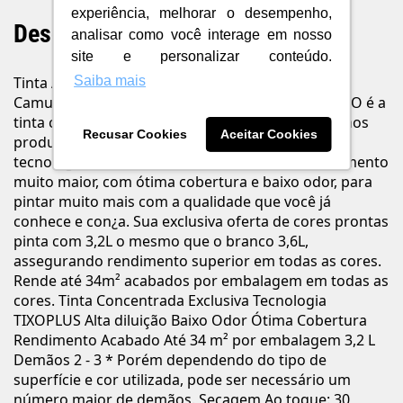
experiência, melhorar o desempenho,
Descrição do Produto
analisar como você interage em nosso
site e personalizar conteúdo.
Tinta Acrílica Standard Fosco Rende Muito 3,2L
Saiba mais
Camurça - Coral Cód.: 5761919 Coral RENDE MUITO é a
tinta concentrada que permite diluição superior aos
Recusar Cookies
Aceitar Cookies
produtos convencionais, graças à sua exclusiva
tecnologia TIXOPLUSTM. O resultado é um rendimento
muito maior, com ótima cobertura e baixo odor, para
pintar muito mais com a qualidade que você já
conhece e con¿a. Sua exclusiva oferta de cores prontas
pinta com 3,2L o mesmo que o branco 3,6L,
assegurando rendimento superior em todas as cores.
Rende até 34m² acabados por embalagem em todas as
cores. Tinta Concentrada Exclusiva Tecnologia
TIXOPLUS Alta diluição Baixo Odor Ótima Cobertura
Rendimento Acabado Até 34 m² por embalagem 3,2 L
Demãos 2 - 3 * Porém dependendo do tipo de
superfície e cor utilizada, pode ser necessário um
número maior de demãos. Secagem Ao toque: 30