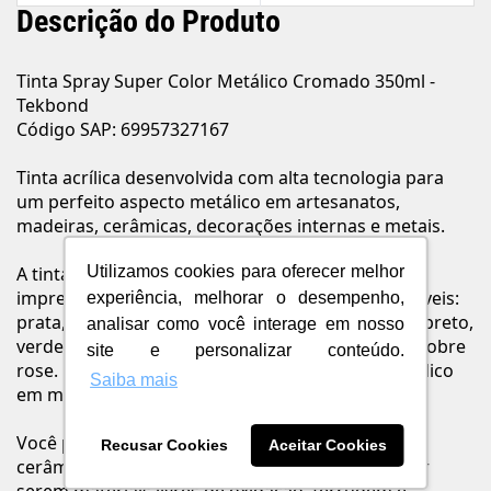
Descrição do Produto
Tinta Spray Super Color Metálico Cromado 350ml -
Tekbond
Código SAP: 69957327167
Tinta acrílica desenvolvida com alta tecnologia para
um perfeito aspecto metálico em artesanatos,
madeiras, cerâmicas, decorações internas e metais.
Utilizamos cookies para oferecer melhor
A tinta spray Super Color Metálico da Tekbond
impressiona pela variedade. São treze cores incríveis:
experiência, melhorar o desempenho,
prata, azul, cromado, dourado, vermelho, cobre, preto,
analisar como você interage em nosso
verde, bronze, ouro, rose gold, rose millennial e cobre
site e personalizar conteúdo.
rose. É o produto perfeito para dar aspecto metálico
Saiba mais
em móveis, jarros, louça, peças artesanias etc.
Você pode aplicar a tinta spray em madeiras,
Recusar Cookies
Aceitar Cookies
cerâmicas, decorações internas e muito mais! Por