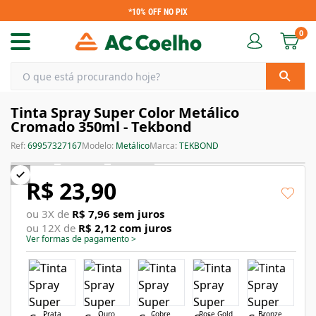
*10% OFF NO PIX
0
Tinta Spray Super Color Metálico
Cromado 350ml - Tekbond
Ref:
69957327167
Modelo:
Metálico
Marca:
TEKBOND
R$ 23,90
ou
3
X de
R$ 7,96
sem juros
ou
12
X de
R$ 2,12
com juros
Ver formas de pagamento
>
Prata
Ouro
Cobre
Rose Gold
Bronze