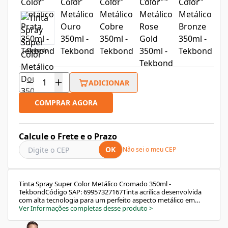
Dourado
ADICIONAR
COMPRAR AGORA
Calcule o Frete e o Prazo
OK
Não sei o meu CEP
Tinta Spray Super Color Metálico Cromado 350ml -
TekbondCódigo SAP: 69957327167Tinta acrílica desenvolvida
com alta tecnologia para um perfeito aspecto metálico em
artesanatos, madeiras, cerâmicas, decorações internas e
Ver Informações completas desse produto
>
metais.A tinta spray Super Color Metálico da Tekbond
impressiona pela variedade. São treze cores incríveis: prata,