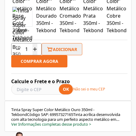
Bronze
ADICIONAR
COMPRAR AGORA
Calcule o Frete e o Prazo
OK
Não sei o meu CEP
Tinta Spray Super Color Metálico Ouro 350ml -
TekbondCódigo SAP: 69957327165Tinta acrílica desenvolvida
com alta tecnologia para um perfeito aspecto metálico em
artesanatos, madeiras, cerâmicas, decorações internas e
Ver Informações completas desse produto
>
metais.A tinta spray Super Color Metálico da Tekbond
impressiona pela variedade. São treze cores incríveis: prata,