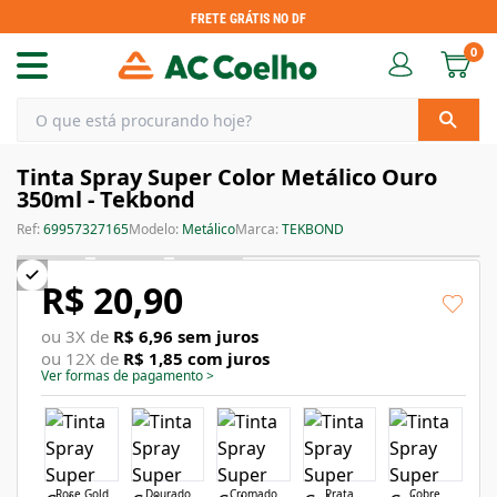
FRETE GRÁTIS NO DF
0
Tinta Spray Super Color Metálico Ouro
350ml - Tekbond
Ref:
69957327165
Modelo:
Metálico
Marca:
TEKBOND
R$ 20,90
ou
3
X de
R$ 6,96
sem juros
ou
12
X de
R$ 1,85
com juros
Ver formas de pagamento
>
Rose Gold
Dourado
Cromado
Prata
Cobre