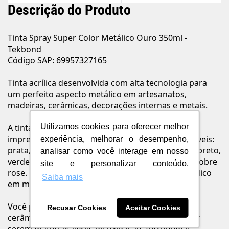
Descrição do Produto
Tinta Spray Super Color Metálico Ouro 350ml -
Tekbond
Código SAP: 69957327165
Tinta acrílica desenvolvida com alta tecnologia para
um perfeito aspecto metálico em artesanatos,
madeiras, cerâmicas, decorações internas e metais.
Utilizamos cookies para oferecer melhor
A tinta spray Super Color Metálico da Tekbond
impressiona pela variedade. São treze cores incríveis:
experiência, melhorar o desempenho,
prata, azul, cromado, dourado, vermelho, cobre, preto,
analisar como você interage em nosso
verde, bronze, ouro, rose gold, rose millennial e cobre
site e personalizar conteúdo.
rose. É o produto perfeito para dar aspecto metálico
Saiba mais
em móveis, jarros, louça, peças artesanias etc.
Você pode aplicar a tinta spray em madeiras,
Recusar Cookies
Aceitar Cookies
cerâmicas, decorações internas e muito mais! Por