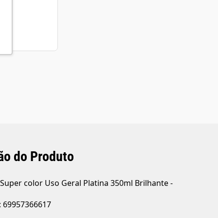
R$ 20,9
3
X de
R$ 6
sem juros
0
12
X de
R$ 
com juros
ão do Produto
 Super color Uso Geral Platina 350ml Brilhante -
: 69957366617