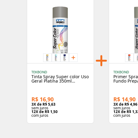
TEKBOND
TEKBOND
Tinta Spray Super color Uso
Primer Spra
Geral Platina 350ml
Fundo Prep
Brilhante - Tekbond
Geral 350ml
R$ 16,90
R$ 14,90
3
X de
R$ 5,63
3
X de
R$ 4,96
sem juros
sem juros
12
X de
R$ 1,50
12
X de
R$ 1,3
com juros
com juros