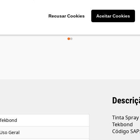
R$ 16,90
R$ 16,90
3
X de
R$ 5,63
3
X de
R$ 5,63
Recusar Cookies
Aceitar Cookies
sem juros
sem juros
12
X de
R$ 1,50
12
X de
R$ 1,5
com juros
com juros
Descriç
Tinta Spray
Tekbond
Tekbond
Código SAP
Uso Geral