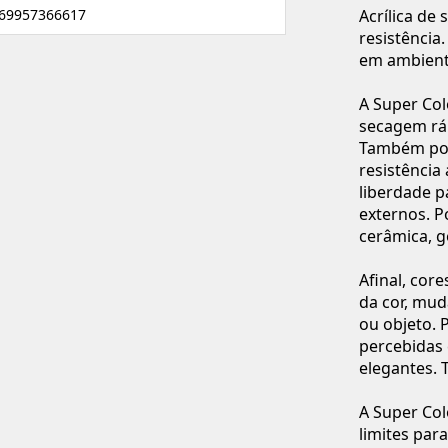
69957366617
Acrílica de
resistência.
em ambiente
A Super Col
secagem rá
Também pos
resistência
liberdade 
externos. P
cerâmica, g
Afinal, co
da cor, mu
ou objeto. 
percebidas 
elegantes. 
A Super Co
limites par