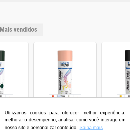
Mais vendidos
TEKBOND
TEKBOND
Utilizamos cookies para oferecer melhor experiência,
er color Uso
Tinta Spray Super color Uso
Tinta Spray 
melhorar o desempenho, analisar como você interage em
curo 350ml
Geral Rosa 350ml Brilhante
Geral Preto 
kbond
- Tekbond
- Tekbond
nosso site e personalizar conteúdo.
Saiba mais