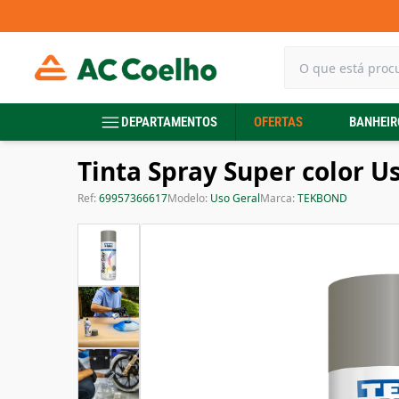
DEPARTAMENTOS
OFERTAS
BANHEIR
Tinta Spray Super color U
Ref:
69957366617
Modelo:
Uso Geral
Marca:
TEKBOND