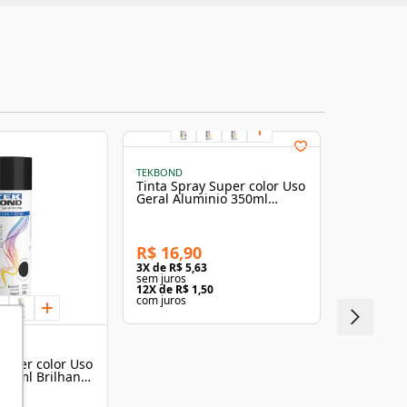
TEKBOND
Tinta Spray Super color Uso
Geral Aluminio 350ml
Brilhante - Tekbond
R$ 16,90
3
X de
R$ 5,63
sem juros
12
X de
R$ 1,50
com juros
TEKBOND
Super color Uso
Tinta Spr
350ml Brilhante
Metálico 
Tekbond