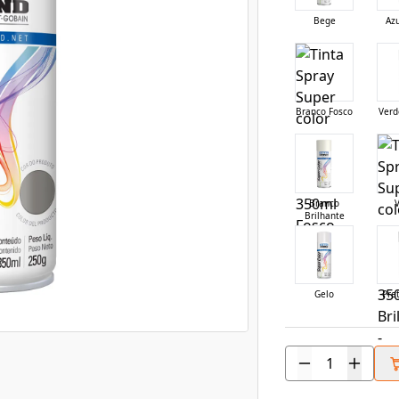
Bege
Azu
Branco Fosco
Verd
Branco
Brilhante
Gelo
Pre