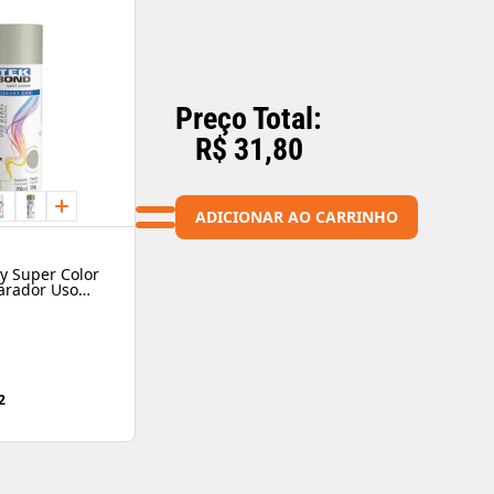
ferrosos) com ou sem
Geral. Espere secar e 
lisa.4. Agite bem a la
retire e mergulhe o b
orifício com uma agu
uma pintura uniforme 
Preço Total:
quantidade de tinta 
aguarde de 4 a 9 min
R$ 31,80
a peça, aguarde três 
resistência. Para tes
horas.DimensõesAltu
(kg): 0.25Peso Bruto (
ADICIONAR AO CARRINHO
y Super Color
arador Uso
 - Tekbond
2