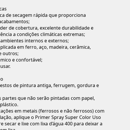
icas
ílica de secagem rápida que proporciona
 acabamentos;
poder de cobertura, excelente durabilidade e
tência a condições climáticas extremas;
a ambientes internos e externos;
aplicada em ferro, aço, madeira, cerâmica,
e outros;
ômico e confortável;
 usar.
so
estos de pintura antiga, ferrugem, gordura e
as partes que não serão pintadas com papel,
plástico.
icações em metais (ferrosos e não ferrosos) com
ação, aplique o Primer Spray Super Color Uso
e secar e lixe com lixa d’água 400 para deixar a