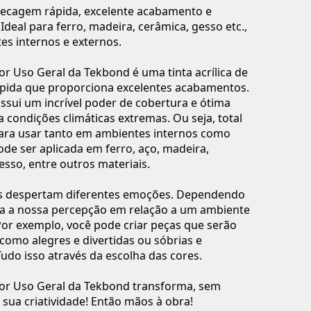
 secagem rápida, excelente acabamento e
 Ideal para ferro, madeira, cerâmica, gesso etc.,
s internos e externos.
or Uso Geral da Tekbond é uma tinta acrílica de
pida que proporciona excelentes acabamentos.
sui um incrível poder de cobertura e ótima
 a condições climáticas extremas. Ou seja, total
para usar tanto em ambientes internos como
ode ser aplicada em ferro, aço, madeira,
esso, entre outros materiais.
res despertam diferentes emoções. Dependendo
da a nossa percepção em relação a um ambiente
Por exemplo, você pode criar peças que serão
como alegres e divertidas ou sóbrias e
Tudo isso através da escolha das cores.
lor Uso Geral da Tekbond transforma, sem
a sua criatividade! Então mãos à obra!