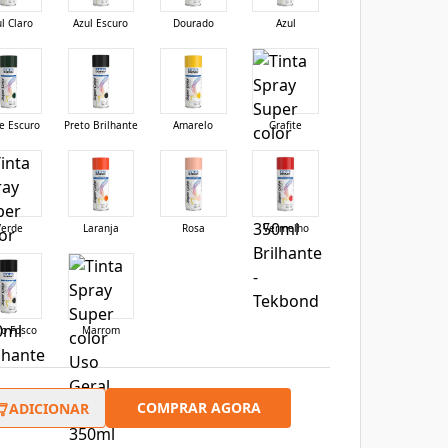
l Claro
Azul Escuro
Dourado
Azul
e Escuro
Preto Brilhante
Amarelo
Grafite
Verde
Laranja
Rosa
Vermelho
to Fosco
Marrom
COMPRAR AGORA
ADICIONAR