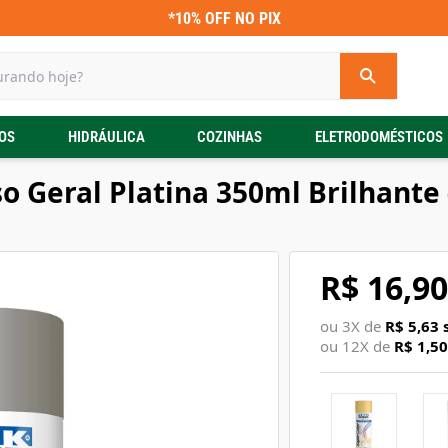
*10% OFF NO PIX
OS
HIDRÁULICA
COZINHAS
ELETRODOMÉSTICOS
so Geral Platina 350ml Brilhante
R$ 16,90
ou
3
X de
R$ 5,63
s
ou
12
X de
R$ 1,50