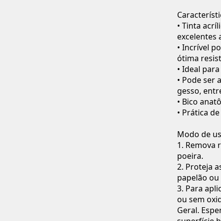
Característ
• Tinta acr
excelentes
• Incrível 
ótima resis
• Ideal par
• Pode ser 
gesso, entr
• Bico anat
• Prática de
Modo de u
1. Remova r
poeira.
2. Proteja 
papelão ou 
3. Para apl
ou sem oxid
Geral. Esper