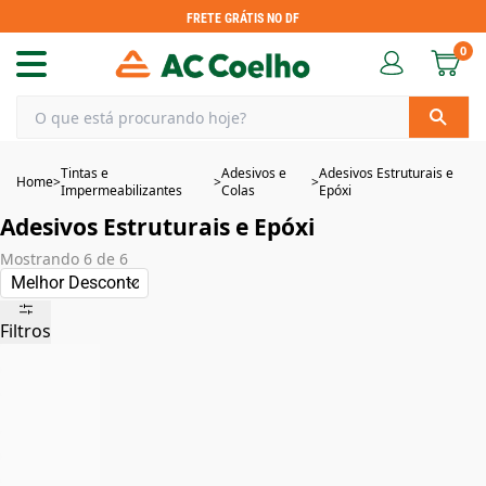
FRETE GRÁTIS NO DF
0
Tintas e
Adesivos e
Adesivos Estruturais e
Home
>
>
>
Impermeabilizantes
Colas
Epóxi
Adesivos Estruturais e Epóxi
Mostrando
6
de
6
Filtros