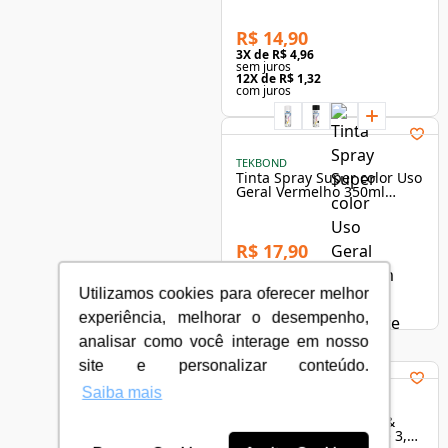
R$ 14,90
3
X de
R$ 4,96
sem juros
12
X de
R$ 1,32
com juros
TEKBOND
Tinta Spray Super color Uso
Geral Vermelho 350ml
Brilhante - Tekbond
R$ 17,90
3
X de
R$ 5,96
sem juros
12
X de
R$ 1,59
Utilizamos cookies para oferecer melhor
com juros
experiência, melhorar o desempenho,
analisar como você interage em nosso
site e personalizar conteúdo.
Saiba mais
SUVINIL
Esmalte Premium Cor &
Proteção Base Solvente 3,6L