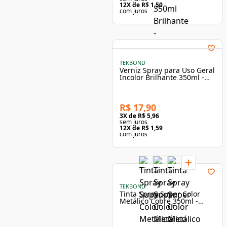
12
X de
R$ 1,50
com juros
TEKBOND
Verniz Spray para Uso Geral
Incolor Brilhante 350ml -
Tekbond
R$ 17,90
3
X de
R$ 5,96
sem juros
12
X de
R$ 1,59
com juros
TEKBOND
Tinta Spray Super Color
Metálico Cobre 350ml -
Tekbond