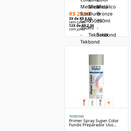
Tekbond
R$ 25,90
3
X de
R$ 8,63
sem juros
12
X de
R$ 2,30
com juros
TEKBOND
Primer Spray Super Color
Fundo Preparador Uso
Geral 350ml - Tekbond