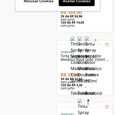
Branco Acetinado Suvinil
Recusar Cookies
Aceitar Cookies
R$ 164,90
3
X de
R$ 54,96
sem juros
12
X de
R$ 14,65
com juros
TEKBOND
Tinta Spray Super Color
Metálico Rose Gold 350ml -
Tekbond
R$ 37,90
3
X de
R$ 12,63
sem juros
12
X de
R$ 3,36
com juros
TEKBOND