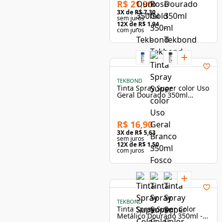
R$ 21,90
3
X de
R$ 7,30
sem juros
12
X de
R$ 1,94
com juros
TEKBOND
Tinta Spray Super color Uso
Geral Dourado 350ml
Brilhante - Tekbond
R$ 16,90
3
X de
R$ 5,63
sem juros
12
X de
R$ 1,50
com juros
TEKBOND
Tinta Spray Super Color
Metálico Dourado 350ml -