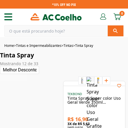
*10% OFF NO PIX
0
Home
>
Tintas e Impermeabilizantes
>
Tintas
>
Tinta Spray
Tinta Spray
Mostrando
12
de
33
TEKBOND
Tinta Spray Super color Uso
Geral Verde 350ml
Brilhante - Tekbond
R$ 16,90
3
X de
R$ 5,63
sem juros