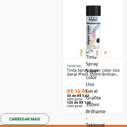
TEKBOND
Tinta Spray Super color Uso
Geral Preto 350ml Brilhante
- Tekbond
R$ 16,90
3
X de
R$ 5,63
sem juros
12
X de
R$ 1,50
com juros
CARREGAR MAIS