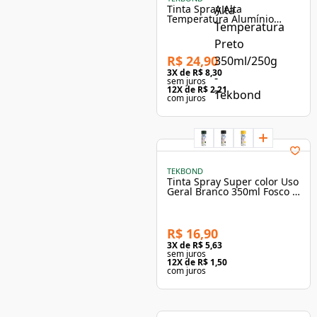
Tinta Spray Alta
Temperatura Alumínio
350ml/250g - TekBond
R$ 24,90
3
X de
R$ 8,30
sem juros
12
X de
R$ 2,21
com juros
TEKBOND
Tinta Spray Super color Uso
Geral Branco 350ml Fosco -
Tekbond
R$ 16,90
3
X de
R$ 5,63
sem juros
12
X de
R$ 1,50
com juros