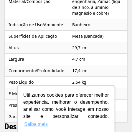
Material/Composição
engenharia, Zamac (liga
de zinco, alumínio,
magnésio e cobre)
Indicação de Uso/Ambiente
Banheiro
Superfícies de Aplicação
Mesa (Bancada)
Altura
29,7 cm
Largura
4,7 cm
Comprimento/Profundidade
17,4 cm
Peso Líquido
2,54 kg
É Misturador
Não
Utilizamos cookies para oferecer melhor
experiência, melhorar o desempenho,
Pressão de Funcionamento
2 a 40 m.c.a
analisar como você interage em nosso
Garantia do Fabricante
Toda Vida
site e personalizar conteúdo.
Descrição do Produto
Saiba mais