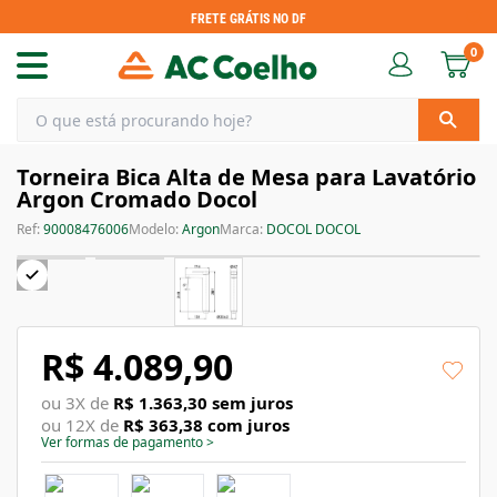
FRETE GRÁTIS NO DF
0
Torneira Bica Alta de Mesa para Lavatório
Argon Cromado Docol
Ref:
90008476006
Modelo:
Argon
Marca:
DOCOL DOCOL
R$ 4.089,90
ou
3
X de
R$ 1.363,30
sem juros
ou
12
X de
R$ 363,38
com juros
Ver formas de pagamento
>