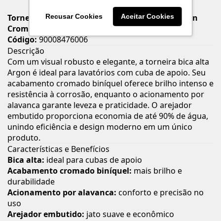
Torneira Bica Alta de Mesa para Lavatório Argon
Recusar Cookies
Aceitar Cookies
Cromado – Docol
Código:
90008476006
Descrição
Com um visual robusto e elegante, a torneira bica alta
Argon é ideal para lavatórios com cuba de apoio. Seu
acabamento cromado biníquel oferece brilho intenso e
resistência à corrosão, enquanto o acionamento por
alavanca garante leveza e praticidade. O arejador
embutido proporciona economia de até 90% de água,
unindo eficiência e design moderno em um único
produto.
Características e Benefícios
Bica alta:
ideal para cubas de apoio
Acabamento cromado biníquel:
mais brilho e
durabilidade
Acionamento por alavanca:
conforto e precisão no
uso
Arejador embutido:
jato suave e econômico