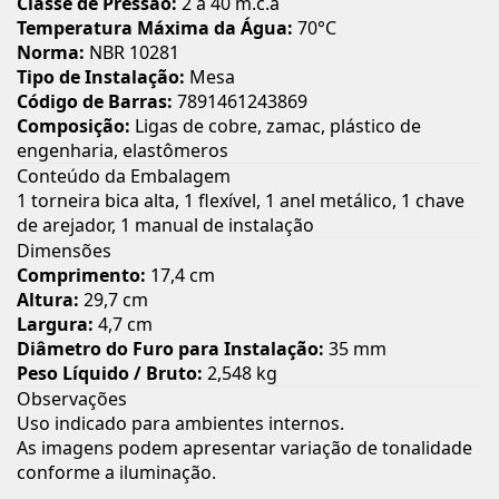
Classe de Pressão:
2 a 40 m.c.a
Temperatura Máxima da Água:
70°C
Norma:
NBR 10281
Tipo de Instalação:
Mesa
Código de Barras:
7891461243869
Composição:
Ligas de cobre, zamac, plástico de
engenharia, elastômeros
Conteúdo da Embalagem
1 torneira bica alta, 1 flexível, 1 anel metálico, 1 chave
de arejador, 1 manual de instalação
Dimensões
Comprimento:
17,4 cm
Altura:
29,7 cm
Largura:
4,7 cm
Diâmetro do Furo para Instalação:
35 mm
Peso Líquido / Bruto:
2,548 kg
Observações
Uso indicado para ambientes internos.
As imagens podem apresentar variação de tonalidade
conforme a iluminação.