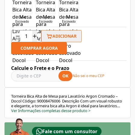
Cobre
Níquel
Ouro
Escovado
Escovado
Escovado
ADICIONAR
COMPRAR AGORA
Calcule o Frete e o Prazo
OK
Não sei o meu CEP
Torneira Bica Alta de Mesa para Lavatório Argon Cromado –
Docol Código: 90008476006 Descrição Com um visual robusto
e elegante, a torneira bica alta Argon é ideal para lavatórios
com cuba de apoio. Seu acabamento cromado biníquel
Ver Informações completas desse produto
>
oferece brilho intenso e resistência à corrosão, enquanto o
acionamento por alavanca garante leveza e praticidade. O
arejador embutido proporciona economia de até 90% de
água, unindo eficiência e design moderno em um único
Fale com um consultor
produto. Características e Benefícios Bica alta: ideal para