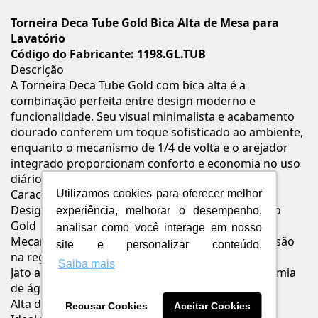
Torneira Deca Tube Gold Bica Alta de Mesa para
Lavatório
Código do Fabricante: 1198.GL.TUB
Descrição
A Torneira Deca Tube Gold com bica alta é a
combinação perfeita entre design moderno e
funcionalidade. Seu visual minimalista e acabamento
dourado conferem um toque sofisticado ao ambiente,
enquanto o mecanismo de 1/4 de volta e o arejador
integrado proporcionam conforto e economia no uso
diário.
Características e Benefícios
Utilizamos cookies para oferecer melhor
Design sofisticado e minimalista com acabamento
experiência, melhorar o desempenho,
Gold
analisar como você interage em nosso
Mecanismo de 1/4 de volta: mais conforto e precisão
site e personalizar conteúdo.
na regulagem
Saiba mais
Jato aerado: evita respingos e proporciona economia
de água
Alta durabilidade e resistência
Recusar Cookies
Aceitar Cookies