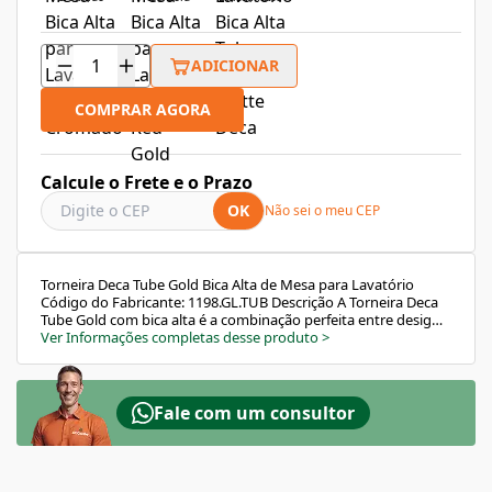
ADICIONAR
COMPRAR AGORA
Calcule o Frete e o Prazo
OK
Não sei o meu CEP
Torneira Deca Tube Gold Bica Alta de Mesa para Lavatório
Código do Fabricante: 1198.GL.TUB Descrição A Torneira Deca
Tube Gold com bica alta é a combinação perfeita entre design
moderno e funcionalidade. Seu visual minimalista e
Ver Informações completas desse produto
>
acabamento dourado conferem um toque sofisticado ao
ambiente, enquanto o mecanismo de 1/4 de volta e o arejador
integrado proporcionam conforto e economia no uso diário.
Características e Benefícios Design sofisticado e minimalista
Fale com um consultor
com acabamento Gold Mecanismo de 1/4 de volta: mais
conforto e precisão na regulagem Jato aerado: evita
respingos e proporciona economia de água Alta durabilidade
e resistência Ideal para lavatórios com cubas de apoio Modo