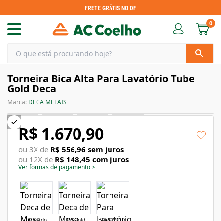
FRETE GRÁTIS NO DF
0
Torneira Bica Alta Para Lavatório Tube
Gold Deca
Marca:
DECA METAIS
R$ 1.670,90
ou
3
X de
R$ 556,96
sem juros
ou
12
X de
R$ 148,45
com juros
Ver formas de pagamento
>
Cromado
Red Gold
Black Matte