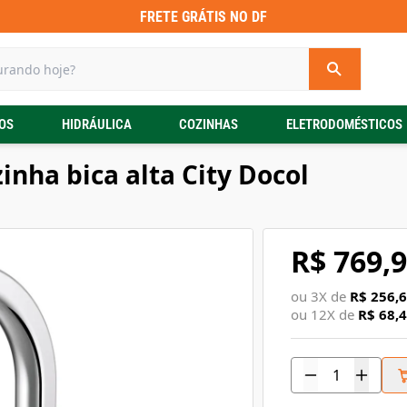
FRETE GRÁTIS NO DF
OS
HIDRÁULICA
COZINHAS
ELETRODOMÉSTICOS
inha bica alta City Docol
R$ 769,
ou
3
X de
R$ 256,
ou
12
X de
R$ 68,