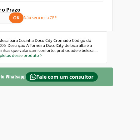
e o Prazo
OK
Não sei o meu CEP
e Mesa para Cozinha DocolCity Cromado Código do
06 Descrição A Torneira DocolCity de bica alta é a
zinhas que valorizam conforto, praticidade e beleza.
funcional, ela permite lavar louças e utensílios com
pletas desse produto
>
 à bica giratória 360° e ao arejador articulado. A
nte durabilidade e uma experiência de uso agradável
rísticas e Benefícios Praticidade no uso diário: Bica
is liberdade e alcance. Jato ajustável: Arejador
Fale com um consultor
lo Whatsapp
ona a água com suavidade e eficiência. Maior
nto biníquel resistente à corrosão. Facilidade no
 1/4 de volta para abrir e fechar com leveza. Modo de
ada para uso em cozinhas residenciais com instalação
 bica alta facilita o uso com panelas e utensílios
rotina mais prática. Garantia Produto com Garantia
ra defeitos de fabricação. Consulte condições no
 Características Técnicas Material: Cerâmica, ligas de
plásticos de engenharia e zamac Cor: Cromado
ejador: Articulado Sistema de Abertura: 1/4 de volta
tas Bitola: 1/2" – DN 15 Classe de Pressão: 2 a 40 m.c.a
a Água: 70 °C Instalação: Mesa (bancada ou pia)