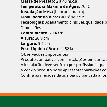
Classe de Pressão:
2 a 40 m.c.a
Temperatura Máxima da Água:
70 °C
Instalação:
Mesa (bancada ou pia)
Mobilidade da Bica:
Giratória 360°
Tecnologias:
Acabamento biníquel, qualidade p
Dimensões
Comprimento:
20,4 cm
Altura:
28,9 cm
Largura:
9,6 cm
Peso Líquido / Bruto:
1,52 kg
Observações Importantes
Produto compatível com instalações em bancad
A instalação deve ser feita por profissional qu
A cor do produto pode apresentar variações con
Confira as medidas da sua pia ou bancada ante