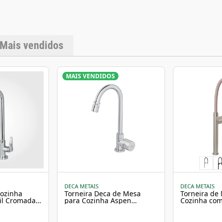
Mobilidade da Bica: G
qualidade para durar
28,9 cm Largura: 9,6 
Importantes Produto
padrão de 1/2". A inst
garantir o melhor de
Mais vendidos
conforme a tela do di
antes da compra.
MAIS VENDIDOS
DECA METAIS
DECA METAIS
Cozinha
Torneira Deca de Mesa
Torneira de
l Cromada -
para Cozinha Aspen
Cozinha com 
Cromado
Inox e Fendi