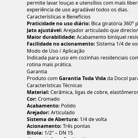
permite lavar louças e utensílios com mais libe
experiência de uso agradável todos os dias.
Características e Benefícios
Praticidade no uso diário:
Bica giratória 360° 
Jato ajustável:
Arejador articulado que direcio
Maior durabilidade:
Acabamento biníquel resis
Facilidade no acionamento:
Sistema 1/4 de vol
Modo de Uso / Aplicação
Indicada para uso em cozinhas residenciais com 
rotina mais prática.
Garantia
Produto com
Garantia Toda Vida
da Docol para
Características Técnicas
Material:
Cerâmica, ligas de cobre, elastômero
Cor:
Cromado
Acabamento:
Polido
Arejador:
Articulado
Sistema de Abertura:
1/4 de volta
Acionamento:
Três pontas
Bitola:
1/2" – DN 15