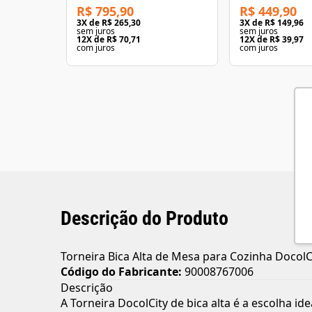
R$ 795,90
R$ 449,90
3
X de
R$ 265,30
3
X de
R$ 149,96
sem juros
sem juros
12
X de
R$ 70,71
12
X de
R$ 39,97
com juros
com juros
Descrição do Produto
Torneira Bica Alta de Mesa para Cozinha Docol
Código do Fabricante:
90008767006
Descrição
A Torneira DocolCity de bica alta é a escolha i