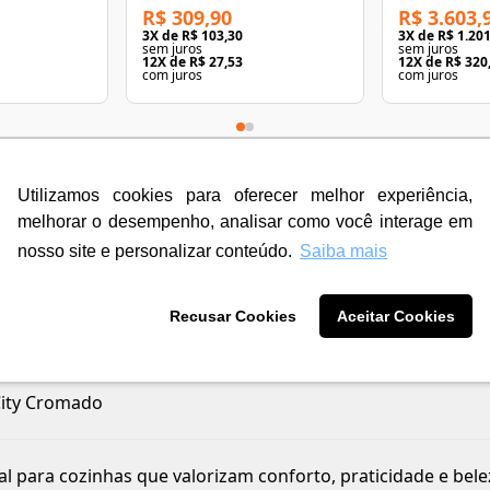
R$ 309,90
R$ 3.603,
3
X de
R$ 103,30
3
X de
R$ 1.201
sem juros
sem juros
12
X de
R$ 27,53
12
X de
R$ 320
com juros
com juros
Utilizamos cookies para oferecer melhor experiência,
melhorar o desempenho, analisar como você interage em
nosso site e personalizar conteúdo.
Saiba mais
Recusar Cookies
Aceitar Cookies
City Cromado
deal para cozinhas que valorizam conforto, praticidade e be