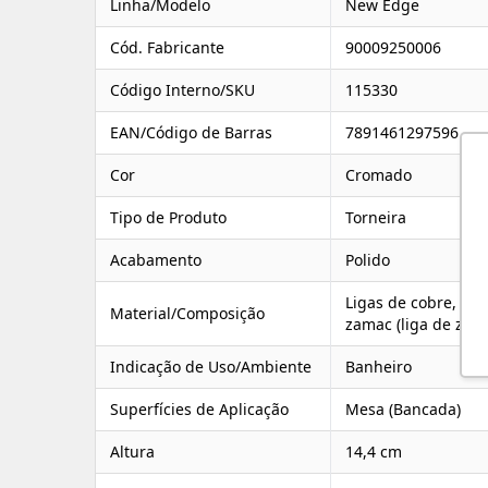
Linha/Modelo
New Edge
Cód. Fabricante
90009250006
Código Interno/SKU
115330
EAN/Código de Barras
7891461297596
Cor
Cromado
Tipo de Produto
Torneira
Acabamento
Polido
Ligas de cobre, ela
Material/Composição
zamac (liga de zinc
Indicação de Uso/Ambiente
Banheiro
Superfícies de Aplicação
Mesa (Bancada)
Altura
14,4 cm