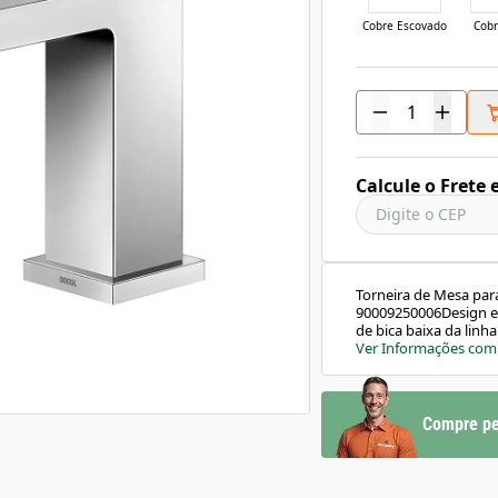
Cobre Escovado
Cobr
Calcule o Frete 
Torneira de Mesa par
90009250006Design e 
de bica baixa da linh
embutidas. O mesmo p
Ver Informações com
combinar perfeitamen
feito com a tecnolog
peça. Assim como tod
é testada e tem Garan
Compre pe
Essa tecnologia possib
respingos ao ligar e
economia de até 90%,
essa torneira suporta