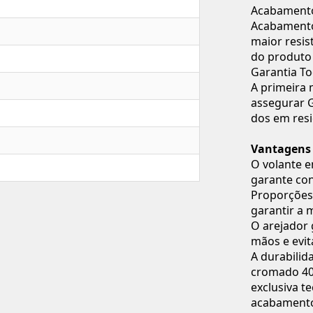
Acabament
Acabamento 
maior resis
do produto
Garantia To
A primeira 
assegurar 
dos em resi
Vantagens
O volante 
garante con
Proporções
garantir a 
O arejador 
mãos e evit
A durabilid
cromado 40
exclusiva t
acabamento