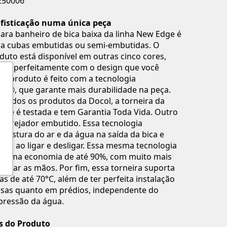
250006
ofisticação numa única peça
para banheiro de bica baixa da linha New Edge é
ra cubas embutidas ou semi-embutidas. O
to está disponível em outras cinco cores,
nar perfeitamente com o design que você
sse produto é feito com a tecnologia
a®, que garante mais durabilidade na peça.
todos os produtos da Docol, a torneira da
dge é testada e tem Garantia Toda Vida. Outro
 o arejador embutido. Essa tecnologia
a mistura do ar e da água na saída da bica e
ngos ao ligar e desligar. Essa mesma tecnologia
a uma economia de até 90%, com muito mais
 lavar as mãos. Por fim, essa torneira suporta
s de até 70°C, além de ter perfeita instalação
asas quanto em prédios, independente do
pressão da água.
is do Produto