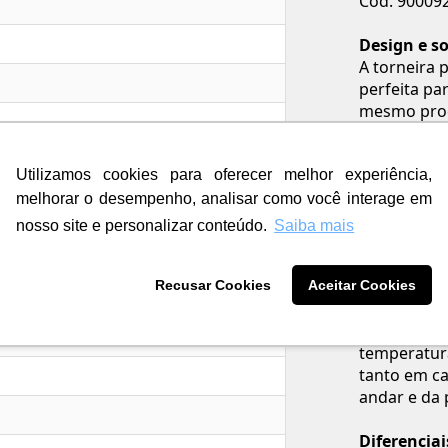
Cod. 90009
Design e s
A torneira 
perfeita pa
mesmo produ
para combi
escolher. E
DocolChrom
Utilizamos cookies para oferecer melhor experiência,
Assim como 
melhorar o desempenho, analisar como você interage em
linha New E
nosso site e personalizar conteúdo.
Saiba mais
benefício é
possibilita 
stômeros, plástico de engenharia e
evita respi
Recusar Cookies
Aceitar Cookies
o, alumínio, magnésio e cobre).
proporcion
conforto ao
temperatura
tanto em c
andar e da 
Diferencia