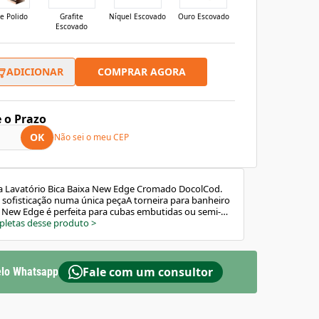
e Polido
Grafite
Níquel Escovado
Ouro Escovado
Escovado
COMPRAR AGORA
ADICIONAR
e o Prazo
OK
Não sei o meu CEP
a Lavatório Bica Baixa New Edge Cromado DocolCod.
sofisticação numa única peçaA torneira para banheiro
a New Edge é perfeita para cubas embutidas ou semi-
roduto está disponível em outras cinco cores, para
pletas desse produto
>
te com o design que você escolher. Esse produto é
ia DocolChroma®, que garante mais durabilidade na
os os produtos da Docol, a torneira da linha New Edge
tia Toda Vida. Outro benefício é o arejador embutido.
Fale com um consultor
lo Whatsapp
ilita a mistura do ar e da água na saída da bica e evita
 desligar. Essa mesma tecnologia proporciona uma
 com muito mais conforto ao lavar as mãos. Por fim,
 temperaturas de até 70°C, além de ter perfeita