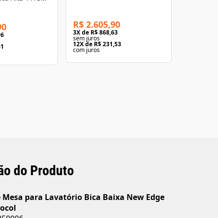
Deca
ca
Cromada
R$ 2.605,90
90
R$ 2.54
3
X de
R$ 868,63
96
3
X de
R$ 8
sem juros
sem juros
12
X de
R$ 231,53
41
12
X de
R$ 
com juros
com juros
ão do Produto
e Mesa para Lavatório Bica Baixa New Edge
ocol