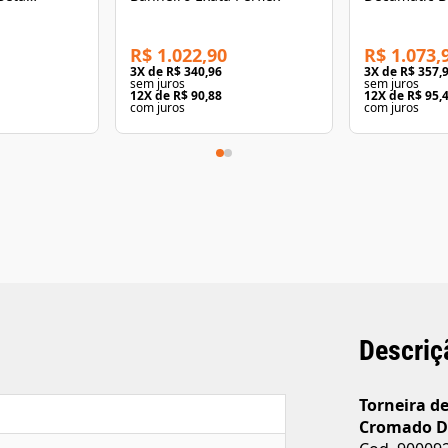
Cromada De
R$ 1.022,90
R$ 1.073,
3
X de
R$ 340,96
3
X de
R$ 357,
sem juros
sem juros
12
X de
R$ 90,88
12
X de
R$ 95,
com juros
com juros
Descriç
Torneira d
Cromado D