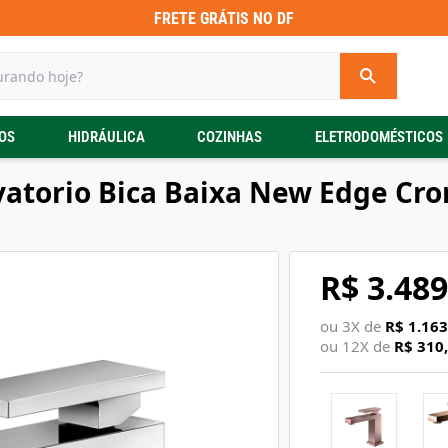
FRETE GRÁTIS NO DF
OS
HIDRÁULICA
COZINHAS
ELETRODOMÉSTICOS
vatorio Bica Baixa New Edge Cr
R$ 3.489
ou
3
X de
R$ 1.163
ou
12
X de
R$ 310