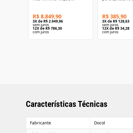
Escovado
Cromado
R$ 8.849,90
R$ 385,90
3
X de
R$ 2.949,96
3
X de
R$ 128,63
sem juros
sem juros
12
X de
R$ 786,30
12
X de
R$ 34,28
com juros
com juros
Características Técnicas
Fabricante
Docol