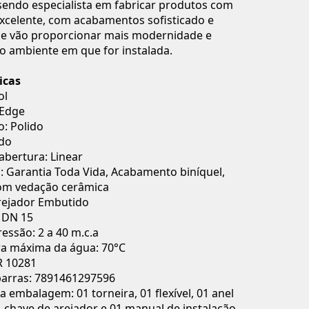
endo especialista em fabricar produtos com
xcelente, com acabamentos sofisticado e
ue vão proporcionar mais modernidade e
 ambiente em que for instalada.
icas
ol
 Edge
: Polido
do
abertura: Linear
: Garantia Toda Vida, Acabamento biníquel,
om vedação cerâmica
rejador Embutido
- DN 15
ressão: 2 a 40 m.c.a
a máxima da água: 70°C
 10281
barras: 7891461297596
 embalagem: 01 torneira, 01 flexível, 01 anel
1 chave de arejador e 01 manual de instalação.