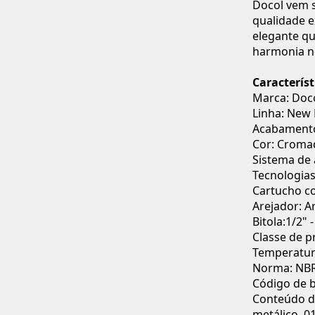
Docol vem s
qualidade e
elegante q
harmonia no
Característ
Marca: Doc
Linha: New
Acabamento
Cor: Croma
Sistema de 
Tecnologias
Cartucho c
Arejador: A
Bitola:1/2" 
Classe de p
Temperatur
Norma: NBR
Código de 
Conteúdo da
metálico, 0