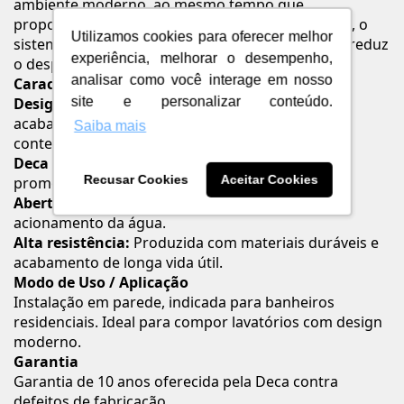
ambiente moderno, ao mesmo tempo que
proporcionam conforto no uso diário. Além disso, o
Utilizamos cookies para oferecer melhor
sistema Deca Comfort ajuda a evitar respingos e reduz
experiência, melhorar o desempenho,
o desperdício de água.
analisar como você interage em nosso
Características e Benefícios
Design sofisticado:
Formas quadradas com
site e personalizar conteúdo.
acabamento Black Matte, ideais para ambientes
Saiba mais
contemporâneos.
Deca Comfort:
Tecnologia que evita respingos e
Recusar Cookies
Aceitar Cookies
promove economia de água.
Abertura 1/4 de volta:
Facilidade e rapidez no
acionamento da água.
Alta resistência:
Produzida com materiais duráveis e
acabamento de longa vida útil.
Modo de Uso / Aplicação
Instalação em parede, indicada para banheiros
residenciais. Ideal para compor lavatórios com design
moderno.
Garantia
Garantia de 10 anos oferecida pela Deca contra
defeitos de fabricação.