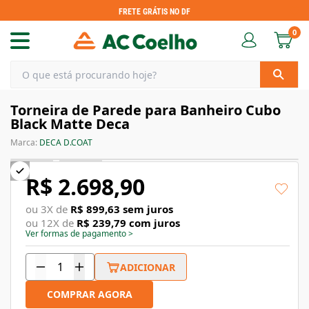
FRETE GRÁTIS NO DF
0
Torneira de Parede para Banheiro Cubo
Black Matte Deca
Marca:
DECA D.COAT
R$ 2.698,90
ou
3
X de
R$ 899,63
sem juros
ou
12
X de
R$ 239,79
com juros
Ver formas de pagamento
>
ADICIONAR
COMPRAR AGORA