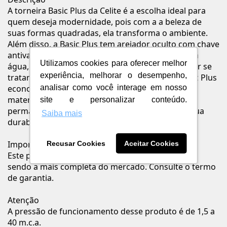
A torneira Basic Plus da Celite é a escolha ideal para
quem deseja modernidade, pois com a a beleza de
suas formas quadradas, ela transforma o ambiente.
Além disso, a Basic Plus tem arejador oculto com chave
antivandalismo, responsável por facilitar o uso da
Utilizamos cookies para oferecer melhor
água, impedindo respingos para fora da cuba. Por se
experiência, melhorar o desempenho,
tratar de um item com ¼ de volta, a torneira Basic Plus
analisar como você interage em nosso
economiza até 50% de água durante o seu uso. O
material da torneira faz com que seu brilho
site e personalizar conteúdo.
permaneça por mais tempo, contribuindo para sua
Saiba mais
durabilidade.
Importante
Recusar Cookies
Aceitar Cookies
Este produto tem 10 anos de garantia de fábrica,
sendo a mais completa do mercado. Consulte o termo
de garantia.
Atenção
A pressão de funcionamento desse produto é de 1,5 a
40 m.c.a.