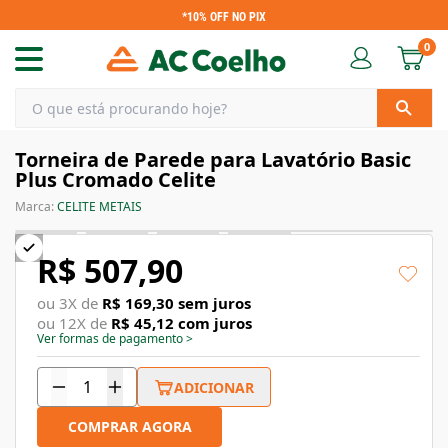
*10% OFF NO PIX
0
Torneira de Parede para Lavatório Basic
Plus Cromado Celite
Marca:
CELITE METAIS
R$ 507,90
ou
3
X de
R$ 169,30
sem juros
ou
12
X de
R$ 45,12
com juros
Ver formas de pagamento
>
ADICIONAR
COMPRAR AGORA