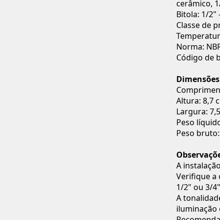
cerâmico, 1
Bitola: 1/2"
Classe de p
Temperatur
Norma: NBR
Código de 
Dimensões
Compriment
Altura: 8,7 
Largura: 7,
Peso líquido
Peso bruto:
Observaçõ
A instalação
Verifique a
1/2" ou 3/4"
A tonalidad
iluminação 
Recomenda-