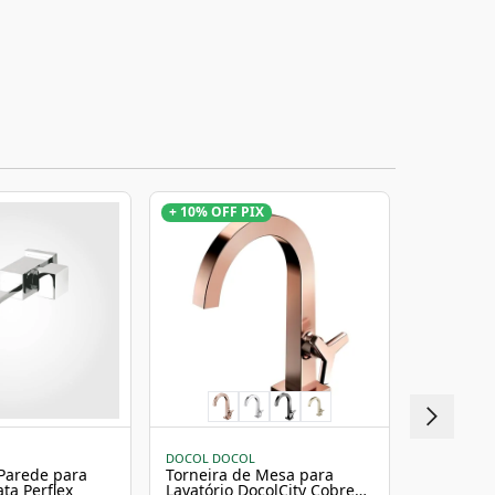
te na parede. Ideal para banheiros com cuba de apoio
cendo conforto e funcionalidade no uso
ia Toda Vida Docol: sem limite de tempo para uso
 termos do fabricante.Características TécnicasMarca:
: Grafite Acabamento: Polido Instalação: Parede
Cilíndrico Acionamento: Cruzeta 3 pontasArejador:
râmica, ligas de cobre, elastômeros, plásticos de
ecnologias: Acabamento biníquel, DocolChroma,
 de volta Bitola: 1/2" - DN15 e 3/4" - DN20 Classe de
a Temperatura máxima: 70 °C Norma: NBR 10281 Código
31382DimensõesComprimento: 21 cm Altura: 8,7 cm
líquido: 0,74 kg Peso bruto: 0,74 kgObservações
+ 10% OFF PIX
ão deve ser feita por um profissional qualificado.
lidade com sua saída de água (bitola 1/2" ou 3/4"). A
PERFLEX
de variar de acordo com a iluminação ou monitor
Torneira 
Mesa Dou
-se limpeza com pano macio, água e sabão neutro.
Perflex
R$ 409,
3
X de
R$ 1
sem juros
12
X de
R$ 
com juros
DOCOL DOCOL
 Parede para
Torneira de Mesa para
ta Perflex
Lavatório DocolCity Cobre