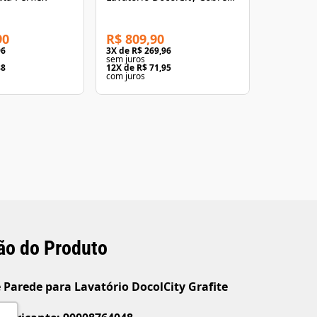
Polido
90
R$ 809,90
96
3
X de
R$ 269,96
sem juros
88
12
X de
R$ 71,95
com juros
ão do Produto
 Parede para Lavatório DocolCity Grafite