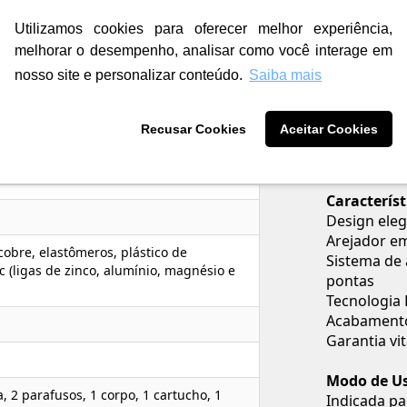
Código do 
Utilizamos cookies para oferecer melhor experiência,
Descrição
melhorar o desempenho, analisar como você interage em
A torneira
nosso site e personalizar conteúdo.
Saiba mais
com a resis
acionamento
mesmo com 
Recusar Cookies
Aceitar Cookies
embutido p
para quem b
Característ
Design eleg
Arejador e
cobre, elastômeros, plástico de
Sistema de 
 (ligas de zinco, alumínio, magnésio e
pontas
Tecnologia
Acabamento 
Garantia vit
Modo de Us
 2 parafusos, 1 corpo, 1 cartucho, 1
Indicada pa