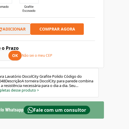
omado
Grafite
Escovado
COMPRAR AGORA
ADICIONAR
e o Prazo
OK
Não sei o meu CEP
ra Lavatório DocolCity Grafite Polido Código do
048DescriçãoA torneira DocolCity para parede combina
resistência necessária para o dia a dia. Seu
eta de três pontas facilita o uso mesmo com as mãos
pletas desse produto
>
o o arejador embutido proporciona até 90% de
eal para quem busca praticidade, durabilidade e
rísticas e BenefíciosDesign elegante com acabamento
Arejador embutido que economiza até 90% de
Fale com um consultor
lo Whatsapp
amento 1/4 de volta com cruzeta de três
colChroma: cores nobres e duradourasAcabamento
tência à corrosãoGarantia vitalícia para uso
o / AplicaçãoIndicada para lavatórios residenciais, com