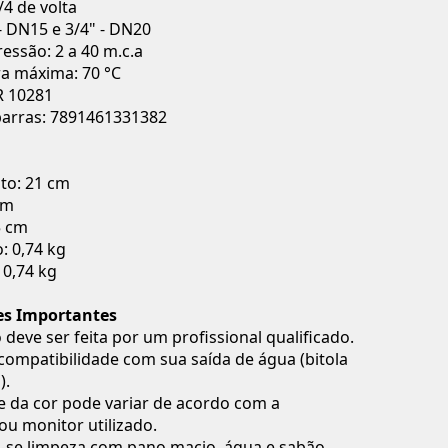
/4 de volta
 - DN15 e 3/4" - DN20
ressão: 2 a 40 m.c.a
a máxima: 70 °C
 10281
barras: 7891461331382
o: 21 cm
cm
5 cm
: 0,74 kg
 0,74 kg
es Importantes
 deve ser feita por um profissional qualificado.
 compatibilidade com sua saída de água (bitola
).
e da cor pode variar de acordo com a
ou monitor utilizado.
se limpeza com pano macio, água e sabão