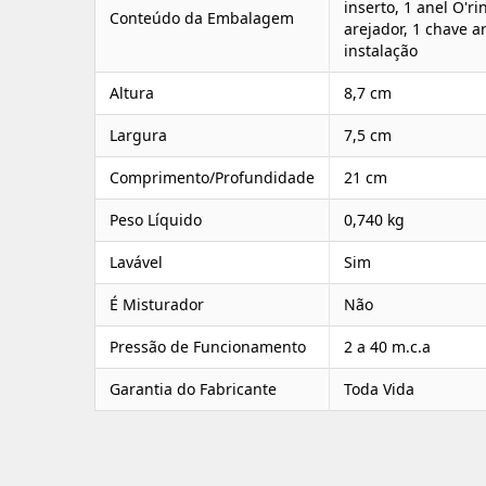
inserto, 1 anel O'ri
Conteúdo da Embalagem
arejador, 1 chave a
instalação
Altura
8,7 cm
Largura
7,5 cm
Comprimento/Profundidade
21 cm
Peso Líquido
0,740 kg
Lavável
Sim
É Misturador
Não
Pressão de Funcionamento
2 a 40 m.c.a
Garantia do Fabricante
Toda Vida