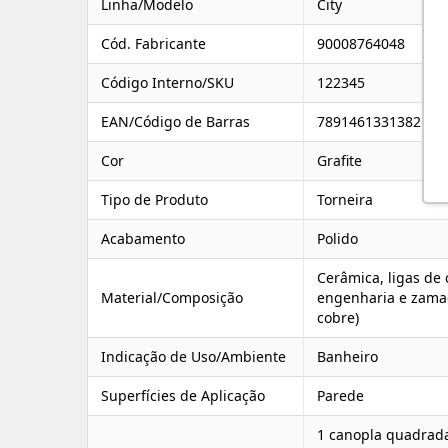
Linha/Modelo
City
Cód. Fabricante
90008764048
Código Interno/SKU
122345
EAN/Código de Barras
7891461331382
Cor
Grafite
Tipo de Produto
Torneira
Acabamento
Polido
Cerâmica, ligas de 
Material/Composição
engenharia e zamac
cobre)
Indicação de Uso/Ambiente
Banheiro
Superfícies de Aplicação
Parede
1 canopla quadrada,