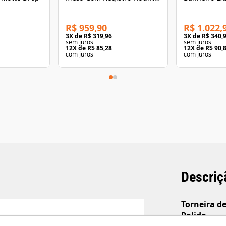
Cromado Perflex
R$ 959,90
R$ 1.022,
3
X de
R$ 319,96
3
X de
R$ 340,
sem juros
sem juros
12
X de
R$ 85,28
12
X de
R$ 90,
com juros
com juros
Descriç
Torneira de
Polido