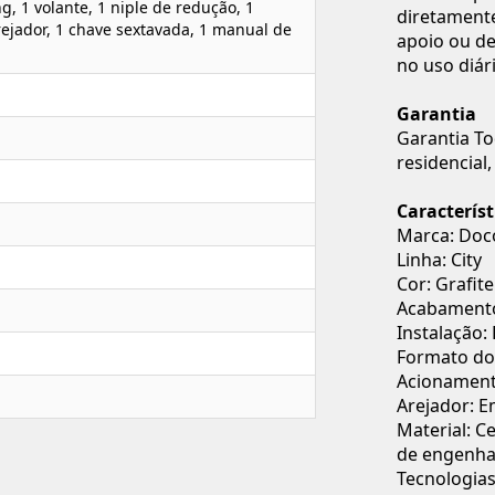
ng, 1 volante, 1 niple de redução, 1
diretamente
rejador, 1 chave sextavada, 1 manual de
apoio ou de
no uso diár
Garantia
Garantia To
residencial
Característ
Marca: Doc
Linha: City
Cor: Grafite
Acabamento
Instalação:
Formato do 
Acionament
Arejador: 
Material: C
de engenha
Tecnologia