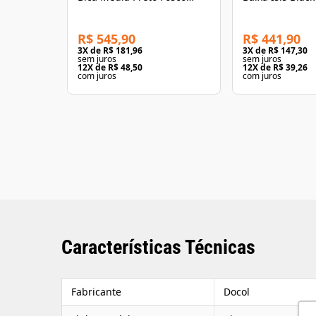
Perflex
R$ 545,90
R$ 441,90
3
X de
R$ 181,96
3
X de
R$ 147,30
sem juros
sem juros
12
X de
R$ 48,50
12
X de
R$ 39,26
com juros
com juros
Características Técnicas
Fabricante
Docol