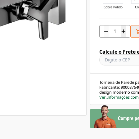
Cobre Polido
Cr
Calcule o Frete 
Torneira de Parede pa
Fabricante: 90008764
design moderno com a 
acionamento com cruz
Ver Informações com
ensaboadas, enquant
economia de água. Id
sofisticação.Caracte
polido e cor grafite
Compre pe
águaSistema de acion
pontasTecnologia Do
biníquel de alta resis
residencialModo de Us