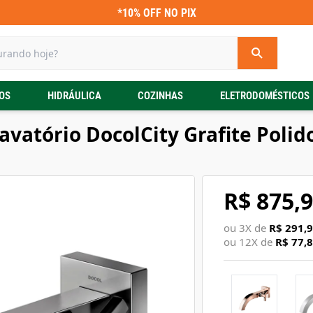
*10% OFF NO PIX
OS
HIDRÁULICA
COZINHAS
ELETRODOMÉSTICOS
avatório DocolCity Grafite Polid
R$ 875,
ou
3
X de
R$ 291,
ou
12
X de
R$ 77,