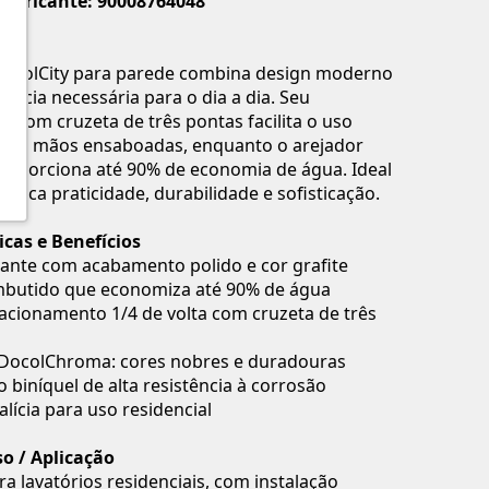
Fabricante: 90008764048
 DocolCity para parede combina design moderno
tência necessária para o dia a dia. Seu
 com cruzeta de três pontas facilita o uso
as mãos ensaboadas, enquanto o arejador
roporciona até 90% de economia de água. Ideal
usca praticidade, durabilidade e sofisticação.
icas e Benefícios
ante com acabamento polido e cor grafite
mbutido que economiza até 90% de água
acionamento 1/4 de volta com cruzeta de três
 DocolChroma: cores nobres e duradouras
biníquel de alta resistência à corrosão
alícia para uso residencial
o / Aplicação
ra lavatórios residenciais, com instalação