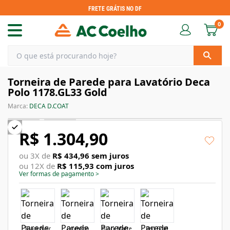
FRETE GRÁTIS NO DF
0
Torneira de Parede para Lavatório Deca
Polo 1178.GL33 Gold
Marca:
DECA D.COAT
R$ 1.304,90
ou
3
X de
R$ 434,96
sem juros
ou
12
X de
R$ 115,93
com juros
Ver formas de pagamento
>
Black Noir
Cromado
Black Matte
Red Gold