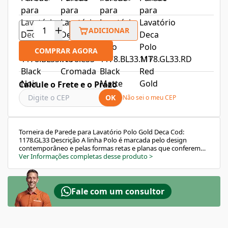
ADICIONAR
COMPRAR AGORA
Calcule o Frete e o Prazo
OK
Não sei o meu CEP
Torneira de Parede para Lavatório Polo Gold Deca Cod:
1178.GL33 Descrição A linha Polo é marcada pelo design
contemporâneo e pelas formas retas e planas que conferem
leveza e sofisticação aos ambientes. Com acabamento
Ver Informações completas desse produto
>
exclusivo Gold e tecnologia de ponta, esta torneira é ideal
para lavatórios com cubas de apoio, oferecendo elegância,
durabilidade e funcionalidade. Conta com a tecnologia Deca
Comfort, que evita respingos e contribui para o uso
Fale com um consultor
consciente da água. Seu mecanismo de 1/4 de volta garante
maior conforto e controle de vazão. Características e
Benefícios Design moderno e sofisticado com acabamento
Gold Ideal para lavatórios com cubas de apoio Tecnologia