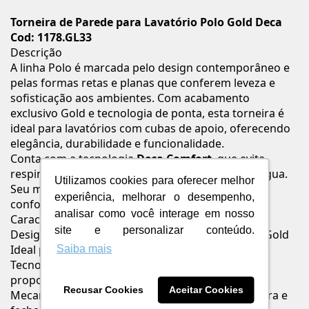
Torneira de Parede para Lavatório Polo Gold Deca
Cod: 1178.GL33
Descrição
A linha Polo é marcada pelo design contemporâneo e
pelas formas retas e planas que conferem leveza e
sofisticação aos ambientes. Com acabamento
exclusivo Gold e tecnologia de ponta, esta torneira é
ideal para lavatórios com cubas de apoio, oferecendo
elegância, durabilidade e funcionalidade.
Conta com a tecnologia
Deca Comfort
, que evita
respingos e contribui para o uso consciente da água.
Utilizamos cookies para oferecer melhor
Seu mecanismo de
1/4 de volta
garante maior
experiência, melhorar o desempenho,
conforto e controle de vazão.
analisar como você interage em nosso
Características e Benefícios
site e personalizar conteúdo.
Design moderno e sofisticado com acabamento Gold
Ideal para lavatórios com cubas de apoio
Saiba mais
Tecnologia Deca Comfort: evita respingos e
proporciona economia
Recusar Cookies
Aceitar Cookies
Mecanismo 1/4 de volta: mais conforto na abertura e