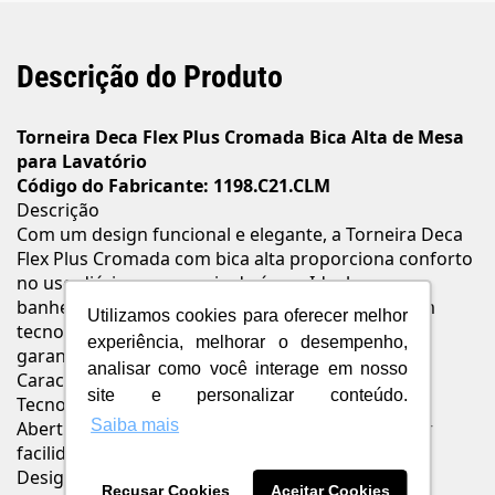
Descrição do Produto
Torneira Deca Flex Plus Cromada Bica Alta de Mesa
para Lavatório
Código do Fabricante: 1198.C21.CLM
Descrição
Com um design funcional e elegante, a Torneira Deca
Flex Plus Cromada com bica alta proporciona conforto
no uso diário e economia de água. Ideal para
banheiros residenciais, essa linha é equipada com
Utilizamos cookies para oferecer melhor
tecnologia Deca Comfort, que evita respingos e
experiência, melhorar o desempenho,
garante maior suavidade no acionamento.
analisar como você interage em nosso
Características e Benefícios
site e personalizar conteúdo.
Tecnologia Deca Comfort que evita respingos
Saiba mais
Abertura com mecanismo 1/4 de volta para maior
facilidade
Design moderno com acabamento cromado
Recusar Cookies
Aceitar Cookies