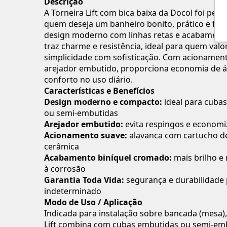
Descrição
A Torneira Lift com bica baixa da Docol foi pen
quem deseja um banheiro bonito, prático e func
design moderno com linhas retas e acabamen
traz charme e resistência, ideal para quem valo
simplicidade com sofisticação. Com acionamen
arejador embutido, proporciona economia de 
conforto no uso diário.
Características e Benefícios
Design moderno e compacto:
ideal para cuba
ou semi-embutidas
Arejador embutido:
evita respingos e economi
Acionamento suave:
alavanca com cartucho d
cerâmica
Acabamento biníquel cromado:
mais brilho e 
à corrosão
Garantia Toda Vida:
segurança e durabilidade
indeterminado
Modo de Uso / Aplicação
Indicada para instalação sobre bancada (mesa),
Lift combina com cubas embutidas ou semi-em