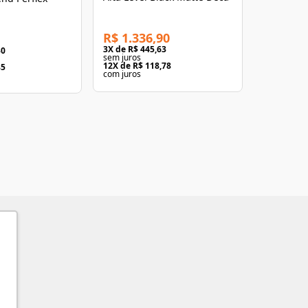
3
X de
R$ 2
sem juros
12
X de
R$ 
com juros
R$ 1.336,90
3
X de
R$ 445,63
30
sem juros
12
X de
R$ 118,78
85
com juros