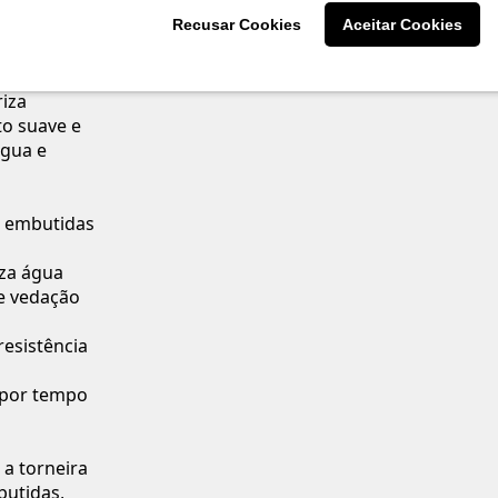
sada para
Recusar Cookies
Aceitar Cookies
ional. Seu
to cromado
riza
to suave e
água e
s embutidas
za água
e vedação
resistência
 por tempo
 a torneira
butidas,