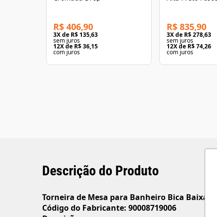
Perflex
R$ 406,90
R$ 835,90
3
X de
R$ 135,63
3
X de
R$ 278,63
sem juros
sem juros
12
X de
R$ 36,15
12
X de
R$ 74,26
com juros
com juros
Descrição do Produto
Torneira de Mesa para Banheiro Bica Baixa L
Código do Fabricante: 90008719006