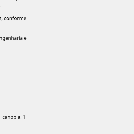
.
is, conforme
engenharia e
 canopla, 1