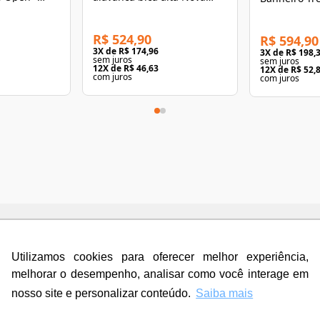
Benefit
R$ 524,90
R$ 594,90
3
X de
R$ 174,96
3
X de
R$ 198,
sem juros
sem juros
12
X de
R$ 46,63
12
X de
R$ 52,
com juros
com juros
Utilizamos cookies para oferecer melhor experiência,
melhorar o desempenho, analisar como você interage em
ift Cromado
nosso site e personalizar conteúdo.
Saiba mais