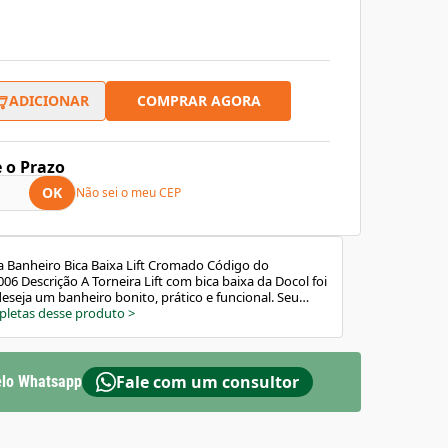
COMPRAR AGORA
ADICIONAR
e o Prazo
OK
Não sei o meu CEP
a Banheiro Bica Baixa Lift Cromado Código do
06 Descrição A Torneira Lift com bica baixa da Docol foi
seja um banheiro bonito, prático e funcional. Seu
linhas retas e acabamento cromado traz charme e
pletas desse produto
>
ra quem valoriza simplicidade com sofisticação. Com
 arejador embutido, proporciona economia de água e
o. Características e Benefícios Design moderno e
a cubas embutidas ou semi-embutidas Arejador
Fale com um consultor
lo Whatsapp
pingos e economiza água Acionamento suave: alavanca
ação cerâmica Acabamento biníquel cromado: mais
à corrosão Garantia Toda Vida: segurança e durabilidade
nado Modo de Uso / Aplicação Indicada para