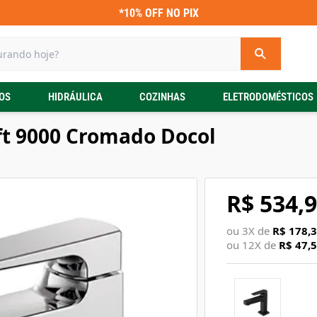
*10% OFF NO PIX
OS
HIDRÁULICA
COZINHAS
ELETRODOMÉSTICOS
ift 9000 Cromado Docol
R$ 534,
ou
3
X de
R$ 178,
ou
12
X de
R$ 47,