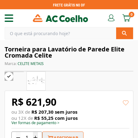
FRETE GRÁTIS NO DF
0
Torneira para Lavatório de Parede Elite
Cromada Celite
Marca:
CELITE METAIS
R$ 621,90
ou
3
X de
R$ 207,30
sem juros
ou
12
X de
R$ 55,25
com juros
Ver formas de pagamento
>
ADICIONAR