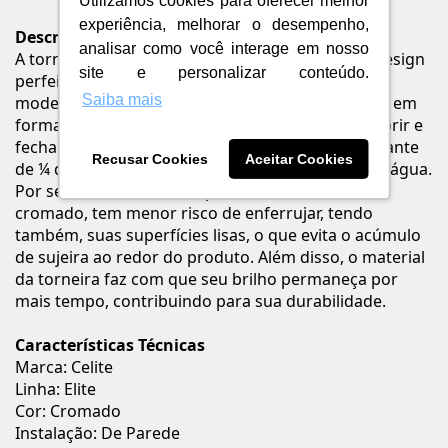
Utilizamos cookies para oferecer melhor
experiência, melhorar o desempenho,
Descrição
analisar como você interage em nosso
A torneira de parede para lavatório Elite, tem o design
site e personalizar conteúdo.
perfeito para quem deseja um ambiente mais
Saiba mais
moderno e com personalidade. Seu acionamento em
formato alavanca torna ainda mais funcional o abrir e
fechar do produto. Seu mecanismo MVC com volante
Recusar Cookies
Aceitar Cookies
de ¼ de volta, auxilia em até 50% de ecônomia de água.
Por se tratar de um item produzido em metal
cromado, tem menor risco de enferrujar, tendo
também, suas superfícies lisas, o que evita o acúmulo
de sujeira ao redor do produto. Além disso, o material
da torneira faz com que seu brilho permaneça por
mais tempo, contribuindo para sua durabilidade.
Características Técnicas
Marca: Celite
Linha: Elite
Cor: Cromado
Instalação: De Parede