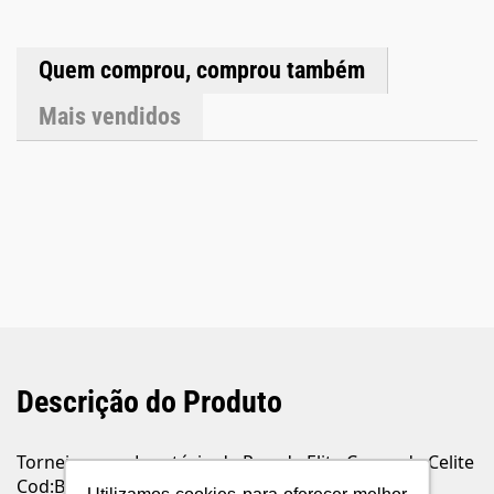
Alavanca Mobilidade da Bica: FixaGarantia: 10
anosDimensõesAltura: 55 mmComprimento: 205 mm Largura:
85 mm
Quem comprou, comprou também
Mais vendidos
Descrição do Produto
Torneira para Lavatório de Parede Elite Cromada Celite
Cod:B5003C8CRB