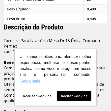
Peso Líquido
0,408
Peso Bruto
0,408
Descrição do Produto
Torneira Para Lavatório Mesa Dn15 Única Cromado
Perflex
cod: 10748510
Utilizamos cookies para oferecer melhor
Benefícios
experiência, melhorar o desempenho,
Com materiais de alta qualidade e 12 anos de garantia,
analisar como você interage em nosso
projetados para serem práticos e bonitos, nossos
site e personalizar conteúdo.
produtos são ótimas opções para economizar.
Saiba mais
Oferecemos preços competitivos e uma variedade de
sempre satisfazer as necessidades de nossos clientes.
Comprometemo-nos em oferecer produtos de alta
Recusar Cookies
Aceitar Cookies
qualidade e design para o seu lar.