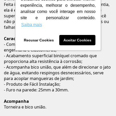
Feita inteiramente em metal com 12 anos de garantia,
experiência, melhorar o desempenho,
ela é extremamente resistente e possui qualidade
analisar como você interage em nosso
superior. Além disso, sua instalação é simples e você
site e personalizar conteúdo.
não precisará mais se preocupar com vazamentos ou
Saiba mais
falhas na conexão da água.
Características
Recusar Cookies
Aceitar Cookies
- Composição básica: Ligas de cobre, plásticos de
engenharia e elastômeros;
- Acabamento superficial biníquel cromado que
proporciona alta resistência à corrosão;
- Acompanha bico união, que além de direcionar o jato
de água, evitando respingos desnecessários, serve
para acoplar mangueiras de jardim;
- Produto de Fácil Instalação;
- Furo na parede: 25mm a 30mm.
Acompanha
Torneira e bico união.