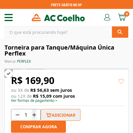
FRETE GRÁTIS NO DF
0
Torneira para Tanque/Máquina Única
Perflex
Marca:
PERFLEX
R$ 169,90
ou
3
X de
R$ 56,63
sem juros
ou
12
X de
R$ 15,09
com juros
Ver formas de pagamento
>
ADICIONAR
COMPRAR AGORA