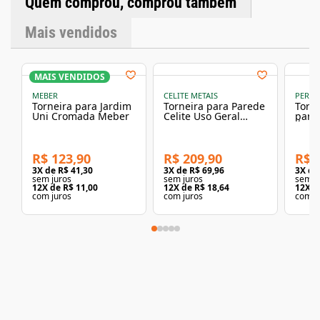
Quem comprou, comprou também
máxima de água: 70°CPressão de Funcionamento:
Funcionamento perfeito em baixa e alta pressão de 0,2 a 4
Mais vendidos
kgf/cm² ou 2 a 40m.c.aComposição do Material: Ligas de
cobre, plásticos de engenharia e elastômeroConteúdo da
Embalagem: 1 Torneira para Tanque/Máquina Única
PerflexGarantia: 12 anos
MAIS VENDIDOS
MEBER
CELITE METAIS
PERFL
Torneira para Jardim
Torneira para Parede
Torn
Uni Cromada Meber
Celite Uso Geral
para
Cromada - CELITE
Únic
Perfl
R$ 123,90
R$ 209,90
R$ 
3
X de
R$ 41,30
3
X de
R$ 69,96
3
X d
sem juros
sem juros
sem j
12
X de
R$ 11,00
12
X de
R$ 18,64
12
X d
com juros
com juros
com j