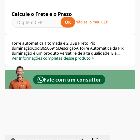
Calcule o Frete e o Prazo
OK
Não sei o meu CEP
Torre automática 1 tomada e 2 USB Preto Pix
IluminaçãoCod:36506915DescriçãoA Torre Automática da Pix
Iluminação é um produto versátil e de alta qualidade. Ela
possui uma tomada e duas entradas USB, permitindo o
Ver Informações completas desse produto
>
carregamento de vários dispositivos ao mesmo
tempo.Características:Dimensões: Ø60X279mmPotência:
3500WTensão: BivoltCorrente: 16AComprimento do cabo:
1,5mEste produto é ideal para uso em cozinhas (bancadas,
Fale com um consultor
aéreos, etc.) e escritórios. Com um design discreto, a torre fica
escondida sob o móvel, só aparecendo quando necessária sua
utilização. Além disso, a abertura é automática, basta um
toque para acioná-la