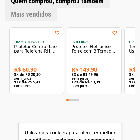
Quem comprou, comprou também
Mais vendidos
TRAMONTINA TEEC
INTELBRAS
PIX I
Protetor Contra Raio
Protetor Eletronico
Torr
para Telefone RJ11
Torre com 3 Tomadas
Usb 
Tramontina
para Embutir Bivolt
Bivol
10A Intelbras
Ilum
R$ 60,90
R$ 149,90
R$ 
3
X de
R$ 20,30
3
X de
R$ 49,96
3
X d
sem juros
sem juros
sem j
12
X de
R$ 5,41
12
X de
R$ 13,31
12
X d
com juros
com juros
com j
Utilizamos cookies para oferecer melhor