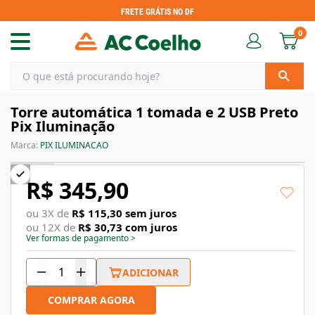
FRETE GRÁTIS NO DF
0
Torre automática 1 tomada e 2 USB Preto
Pix Iluminação
Marca:
PIX ILUMINACAO
R$ 345,90
ou
3
X de
R$ 115,30
sem juros
ou
12
X de
R$ 30,73
com juros
Ver formas de pagamento
>
ADICIONAR
COMPRAR AGORA