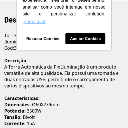
experiência, melhorar o desempenho,
analisar como você interage em nosso
site e personalizar conteúdo.
Descrição do Produto
Saiba mais
Torre automática 1 tomada e 2 USB Preto Pix
Recusar Cookies
Aceitar Cookies
Iluminação
Cod:36506915
Descrição
A Torre Automática da Pix Iluminação é um produto
versátil e de alta qualidade. Ela possui uma tomada e
duas entradas USB, permitindo o carregamento de
vários dispositivos ao mesmo tempo.
Características:
Dimensões:
Ø60X279mm
Potência:
3500W
Tensão:
Bivolt
Corrente:
16A